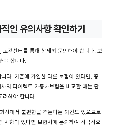
추가적인 유의사항 확인하기
, 고객센터를 통해 상세히 문의해야 합니다. 보
봐야 합니다.
니다. 기존에 가입한 다른 보험이 있다면, 중
험사의 다이렉트 자동차보험을 비교할 때는 단
고려해야 합니다.
리 과정에서 불편함을 겪는다는 의견도 있으므로
변경 사항이 있다면 보험사에 문의하여 적극적으