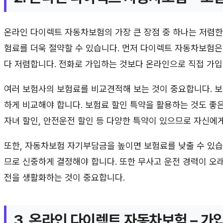
온라인 다이렉트 자동차보험의 가장 큰 장점 중 하나는 저렴한
험료를 더욱 절약할 수 있습니다. 먼저 다이렉트 자동차보험은
다 저렴합니다. 전화로 가입하는 것보다 온라인으로 직접 가입
여러 보험사의 보험료를 비교견적해 보는 것이 중요합니다. 
하게 비교해야 합니다. 보험료 할인 특약을 활용하는 것도 좋은
자녀 할인, 안전운전 할인 등 다양한 특약이 있으므로 자신에
또한, 자동차보험 자기부담금을 높이면 보험료를 낮출 수 있습
므로 신중하게 결정해야 합니다. 또한 무사고 운전 경력이 오
전을 생활화하는 것이 중요합니다.
3. 온라인 다이렉트 자동차보험 – 가