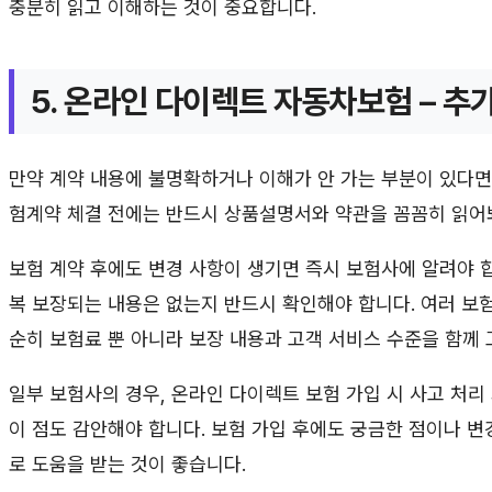
충분히 읽고 이해하는 것이 중요합니다.
5. 온라인 다이렉트 자동차보험 – 
만약 계약 내용에 불명확하거나 이해가 안 가는 부분이 있다면
험계약 체결 전에는 반드시 상품설명서와 약관을 꼼꼼히 읽어
보험 계약 후에도 변경 사항이 생기면 즉시 보험사에 알려야 합
복 보장되는 내용은 없는지 반드시 확인해야 합니다. 여러 보
순히 보험료 뿐 아니라 보장 내용과 고객 서비스 수준을 함께 
일부 보험사의 경우, 온라인 다이렉트 보험 가입 시 사고 처
이 점도 감안해야 합니다. 보험 가입 후에도 궁금한 점이나 
로 도움을 받는 것이 좋습니다.