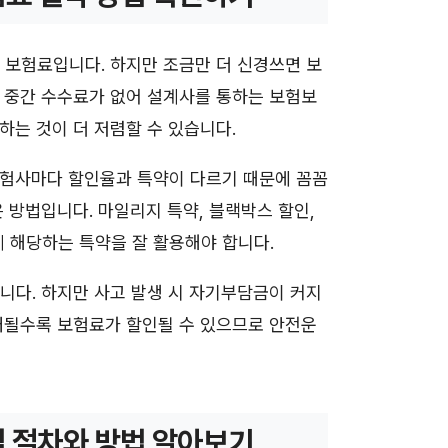
 보험료입니다. 하지만 조금만 더 신경쓰면 보
 중간 수수료가 없어 설계사를 통하는 보험보
하는 것이 더 저렴할 수 있습니다.
보험사마다 할인율과 특약이 다르기 때문에 꼼꼼
 방법입니다. 마일리지 특약, 블랙박스 할인,
게 해당하는 특약을 잘 활용해야 합니다.
니다. 하지만 사고 발생 시 자기부담금이 커지
래될수록 보험료가 할인될 수 있으므로 안전운
입 절차와 방법 알아보기