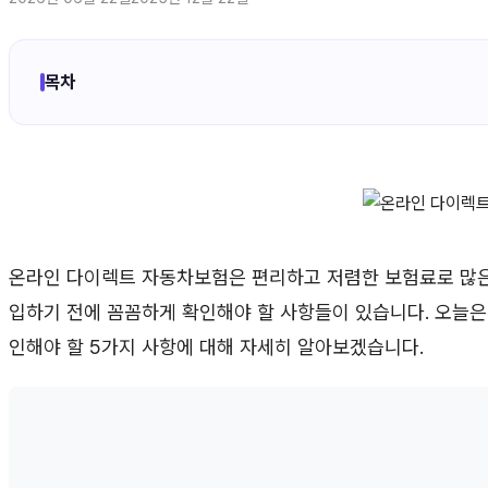
목차
온라인 다이렉트 자동차보험은 편리하고 저렴한 보험료로 많은
입하기 전에 꼼꼼하게 확인해야 할 사항들이 있습니다. 오늘은
인해야 할 5가지 사항에 대해 자세히 알아보겠습니다.