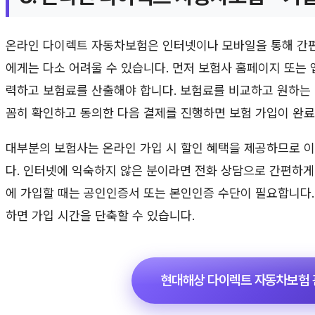
온라인 다이렉트 자동차보험은 인터넷이나 모바일을 통해 간편
에게는 다소 어려울 수 있습니다. 먼저 보험사 홈페이지 또는 
력하고 보험료를 산출해야 합니다. 보험료를 비교하고 원하는 
꼼히 확인하고 동의한 다음 결제를 진행하면 보험 가입이 완료
대부분의 보험사는 온라인 가입 시 할인 혜택을 제공하므로 이
다. 인터넷에 익숙하지 않은 분이라면 전화 상담으로 간편하게
에 가입할 때는 공인인증서 또는 본인인증 수단이 필요합니다.
하면 가입 시간을 단축할 수 있습니다.
현대해상 다이렉트 자동차보험 