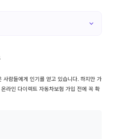
 사람들에게 인기를 얻고 있습니다. 하지만 가
 온라인 다이렉트 자동차보험 가입 전에 꼭 확