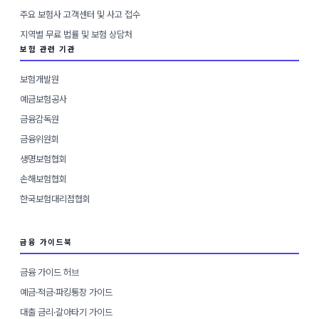
주요 보험사 고객센터 및 사고 접수
지역별 무료 법률 및 보험 상담처
보험 관련 기관
보험개발원
예금보험공사
금융감독원
금융위원회
생명보험협회
손해보험협회
한국보험대리점협회
금융 가이드북
금융 가이드 허브
예금·적금·파킹통장 가이드
대출 금리·갈아타기 가이드