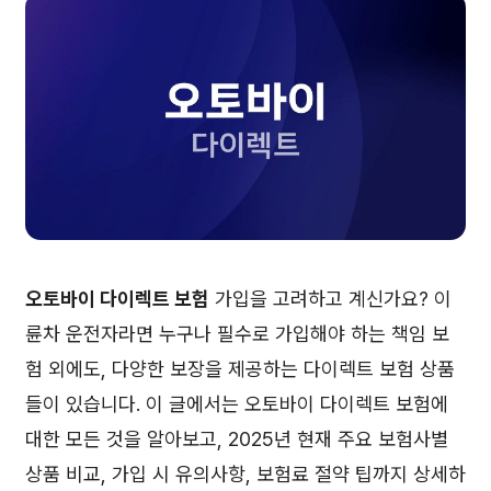
오토바이 다이렉트 보험
가입을 고려하고 계신가요? 이
륜차 운전자라면 누구나 필수로 가입해야 하는 책임 보
험 외에도, 다양한 보장을 제공하는 다이렉트 보험 상품
들이 있습니다. 이 글에서는 오토바이 다이렉트 보험에
대한 모든 것을 알아보고, 2025년 현재 주요 보험사별
상품 비교, 가입 시 유의사항, 보험료 절약 팁까지 상세하