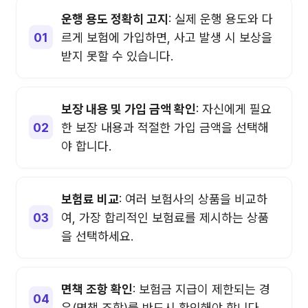
운행 용도 정확히 고지
: 실제 운행 용도와 다
르게 보험에 가입하면, 사고 발생 시 보상을
받지 못할 수 있습니다.
보장 내용 및 가입 금액 확인
: 자신에게 필요
한 보장 내용과 적절한 가입 금액을 선택해
야 합니다.
보험료 비교
: 여러 보험사의 상품을 비교하
여, 가장 합리적인 보험료를 제시하는 상품
을 선택하세요.
면책 조항 확인
: 보험금 지급이 제한되는 경
우(면책 조항)를 반드시 확인해야 합니다.