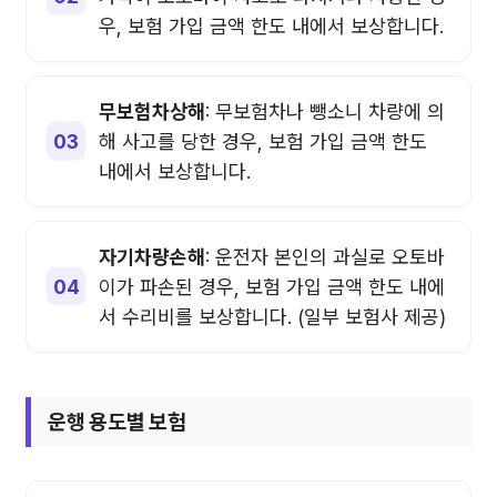
우, 보험 가입 금액 한도 내에서 보상합니다.
무보험차상해
: 무보험차나 뺑소니 차량에 의
해 사고를 당한 경우, 보험 가입 금액 한도
내에서 보상합니다.
자기차량손해
: 운전자 본인의 과실로 오토바
이가 파손된 경우, 보험 가입 금액 한도 내에
서 수리비를 보상합니다. (일부 보험사 제공)
운행 용도별 보험