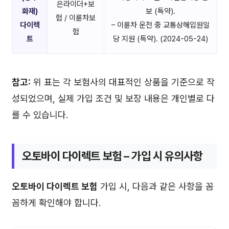
은라이더+보
화재)
보 (특약).
험 / 이륜차보
다이렉
– 이륜차 운전 중 교통상해입원일
험
트
당 지원 (특약). (2024-05-24)
참고:
위 표는 각 보험사의 대표적인 상품을 기준으로 작
성되었으며, 실제 가입 조건 및 보장 내용은 개인별로 다
를 수 있습니다.
오토바이 다이렉트 보험 – 가입 시 유의사항
오토바이 다이렉트 보험
가입 시, 다음과 같은 사항을 꼼
꼼하게 확인해야 합니다.