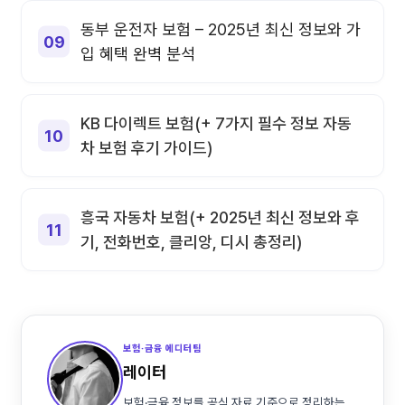
동부 운전자 보험 – 2025년 최신 정보와 가
입 혜택 완벽 분석
KB 다이렉트 보험(+ 7가지 필수 정보 자동
차 보험 후기 가이드)
흥국 자동차 보험(+ 2025년 최신 정보와 후
기, 전화번호, 클리앙, 디시 총정리)
보험·금융 에디터팀
레이터
보험·금융 정보를 공식 자료 기준으로 정리하는