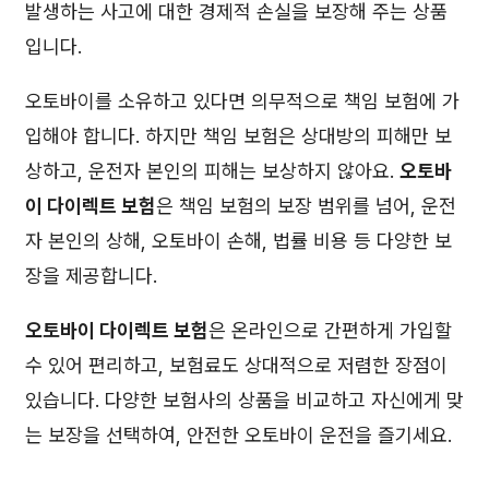
발생하는 사고에 대한 경제적 손실을 보장해 주는 상품
입니다.
오토바이를 소유하고 있다면 의무적으로 책임 보험에 가
입해야 합니다. 하지만 책임 보험은 상대방의 피해만 보
상하고, 운전자 본인의 피해는 보상하지 않아요.
오토바
이 다이렉트 보험
은 책임 보험의 보장 범위를 넘어, 운전
자 본인의 상해, 오토바이 손해, 법률 비용 등 다양한 보
장을 제공합니다.
오토바이 다이렉트 보험
은 온라인으로 간편하게 가입할
수 있어 편리하고, 보험료도 상대적으로 저렴한 장점이
있습니다. 다양한 보험사의 상품을 비교하고 자신에게 맞
는 보장을 선택하여, 안전한 오토바이 운전을 즐기세요.