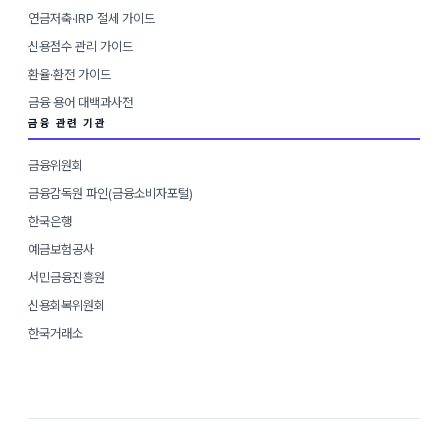
연금저축·IRP 절세 가이드
신용점수 관리 가이드
환율·환전 가이드
금융 용어 대백과사전
금융 관련 기관
금융위원회
금융감독원 파인(금융소비자포털)
한국은행
예금보험공사
서민금융진흥원
신용회복위원회
한국거래소