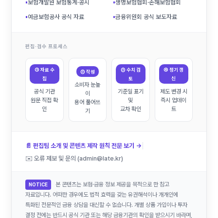
▪
보험개발원 보험통계·공시
▪
생명보험협회·손해보험협회
▪
예금보험공사 공식 자료
▪
금융위원회 공식 보도자료
편집·검수 프로세스
① 자료 수
③ 수치 검
④ 정기 갱
② 작성
집
토
신
소비자 눈높
공식 기관
기준일 표기
제도 변경 시
이
원문 직접 확
및
즉시 업데이
용어 풀어쓰
인
교차 확인
트
기
|
📄 편집팀 소개 및 콘텐츠 제작 원칙 전문 보기 →
✉️ 오류 제보 및 문의 (admin@late.kr)
본 콘텐츠는 보험·금융 정보 제공을 목적으로 한 참고
NOTICE
자료입니다. 어떠한 경우에도 법적 효력을 갖는 유권해석이나 개개인에
특화된 전문적인 금융 상담을 대신할 수 없습니다. 개별 상품 가입이나 투자
결정 전에는 반드시 공식 기관 또는 해당 금융기관의 확인을 받으시기 바라며,