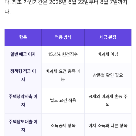
다. 최초 가입기간은 2026년 6월 22일부터 8월 7일까지
다.
항목
적용 방식
세금 관점
일반 예금 이자
15.4% 원천징수
비과세 아님
정책형 적금 이
비과세 요건 충족 가
상품별 확인 필요
자
능
주택청약저축 이
공제와 비과세 혼동 주
별도 요건 적용
자
의
주택담보대출 이
소득공제 항목
이자 소득과 다른 항목
자