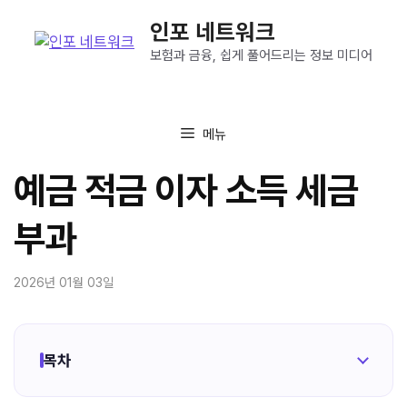
컨
인포 네트워크
텐
츠
보험과 금융, 쉽게 풀어드리는 정보 미디어
로
건
너
메뉴
뛰
기
예금 적금 이자 소득 세금
부과
2026년 01월 03일
목차