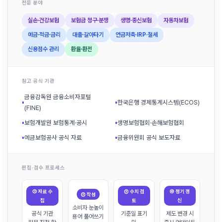
전문 분야
실손·건강보험
보험금 청구·분쟁
생명·종신보험
자동차보험
예금·적금·금리
대출·갈아타기
연금저축·IRP·절세
신용점수 관리
환율·환전
참고 공식 기관
금융감독원 금융소비자포털
▪
▪
한국은행 경제통계시스템(ECOS)
(FINE)
▪
보험개발원 보험통계·공시
▪
생명보험협회·손해보험협회
▪
예금보험공사 공식 자료
▪
금융위원회 공식 보도자료
편집·검수 프로세스
① 자료 수
③ 수치 검
④ 정기 갱
② 작성
집
토
신
소비자 눈높이
공식 기관
기준일 표기
제도 변경 시
용어 풀어쓰기