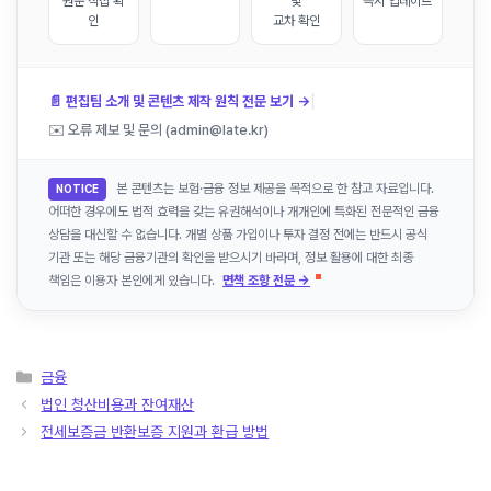
원문 직접 확
및
즉시 업데이트
인
교차 확인
|
📄 편집팀 소개 및 콘텐츠 제작 원칙 전문 보기 →
✉️ 오류 제보 및 문의 (admin@late.kr)
본 콘텐츠는 보험·금융 정보 제공을 목적으로 한 참고 자료입니다.
NOTICE
어떠한 경우에도 법적 효력을 갖는 유권해석이나 개개인에 특화된 전문적인 금융
상담을 대신할 수 없습니다. 개별 상품 가입이나 투자 결정 전에는 반드시 공식
기관 또는 해당 금융기관의 확인을 받으시기 바라며, 정보 활용에 대한 최종
책임은 이용자 본인에게 있습니다.
면책 조항 전문 →
카
금융
테
법인 청산비용과 잔여재산
고
전세보증금 반환보증 지원과 환급 방법
리