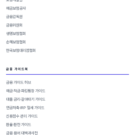
예금보험공사
금융감독원
금융위원회
생명보험협회
손해보험협회
한국보험대리점협회
금융 가이드북
금융 가이드 허브
예금·적금·파킹통장 가이드
대출 금리·갈아타기 가이드
연금저축·IRP 절세 가이드
신용점수 관리 가이드
환율·환전 가이드
금융 용어 대백과사전