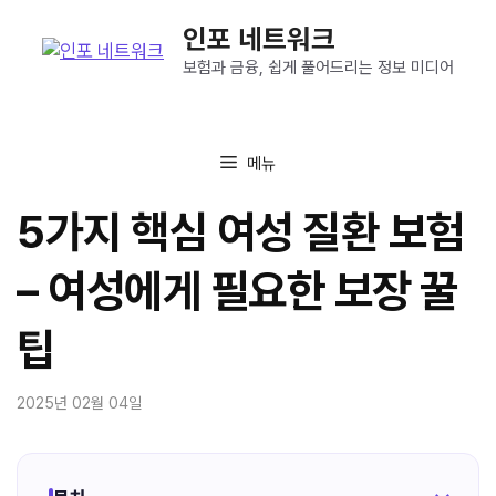
컨
인포 네트워크
텐
츠
보험과 금융, 쉽게 풀어드리는 정보 미디어
로
건
너
메뉴
뛰
기
5가지 핵심 여성 질환 보험
– 여성에게 필요한 보장 꿀
팁
2025년 02월 04일