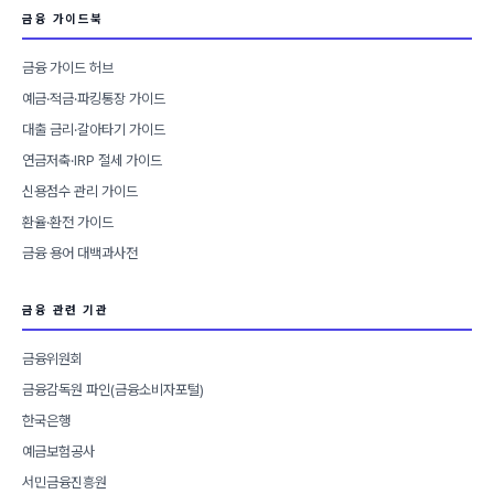
금융 가이드북
금융 가이드 허브
예금·적금·파킹통장 가이드
대출 금리·갈아타기 가이드
연금저축·IRP 절세 가이드
신용점수 관리 가이드
환율·환전 가이드
금융 용어 대백과사전
금융 관련 기관
금융위원회
금융감독원 파인(금융소비자포털)
한국은행
예금보험공사
서민금융진흥원