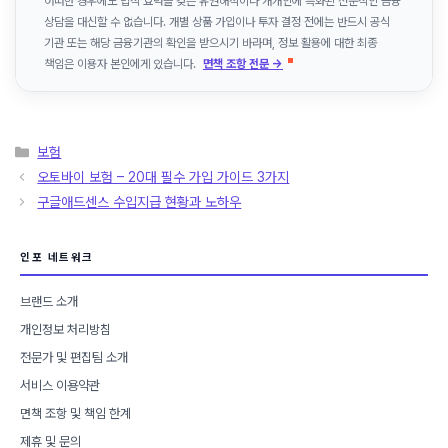
어떠한 경우에도 법적 효력을 갖는 유권해석이나 개개인에 특화된 전문적인 금융
상담을 대신할 수 없습니다. 개별 상품 가입이나 투자 결정 전에는 반드시 공식
기관 또는 해당 금융기관의 확인을 받으시기 바라며, 정보 활용에 대한 최종
책임은 이용자 본인에게 있습니다.
면책 조항 전문 →
카
보험
테
오토바이 보험 – 20대 필수 가입 가이드 3가지
고
구글애드센스 수입지급 현황과 노하우
리
인포 네트워크
브랜드 소개
개인정보 처리방침
전문가 및 편집팀 소개
서비스 이용약관
면책 조항 및 책임 한계
제휴 및 문의