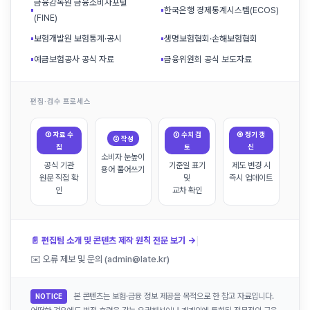
금융감독원 금융소비자포털
▪
▪
한국은행 경제통계시스템(ECOS)
(FINE)
▪
보험개발원 보험통계·공시
▪
생명보험협회·손해보험협회
▪
예금보험공사 공식 자료
▪
금융위원회 공식 보도자료
편집·검수 프로세스
① 자료 수
③ 수치 검
④ 정기 갱
② 작성
집
토
신
소비자 눈높이
공식 기관
기준일 표기
제도 변경 시
용어 풀어쓰기
원문 직접 확
및
즉시 업데이트
인
교차 확인
|
📄 편집팀 소개 및 콘텐츠 제작 원칙 전문 보기 →
✉️ 오류 제보 및 문의 (admin@late.kr)
본 콘텐츠는 보험·금융 정보 제공을 목적으로 한 참고 자료입니다.
NOTICE