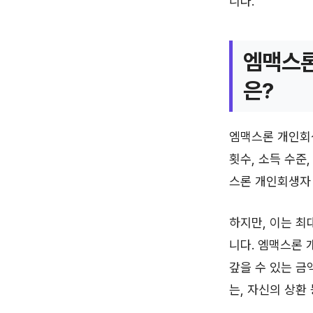
니다.
엠맥스론
은?
엠맥스론 개인회
횟수, 소득 수준
스론 개인회생자 
하지만, 이는 최
니다. 엠맥스론 
갚을 수 있는 금
는, 자신의 상환