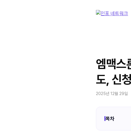
컨
텐
츠
로
건
너
뛰
기
엠맥스론
도, 신
2025년 12월 29일
목차