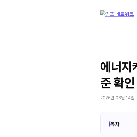
컨
텐
츠
로
건
너
뛰
기
에너지캐
준 확인
2026년 06월 14일
목차