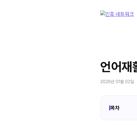
컨
텐
츠
로
건
너
뛰
기
언어재활
2026년 01월 02일
목차