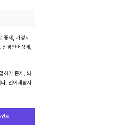
료 중재, 가정지
도 신경언어장애,
말하기 문제, 뇌
된다. 언어재활사
포인트