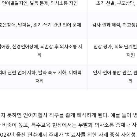
언어발달지연, 발음 문제, 의사소통 지연
초기 선별, 부모상담,
조음장애, 말더듬, 읽기·쓰기 관련 언어 문제
검사 결과 해석, 학교생
실어증, 신경언어장애, 뇌손상 후 의사소통 저
임상 평가, 회복 단계별
하
지원
치매 관련 언어 저하, 발화 속도 저하, 이해력
인지·언어 통합 관찰, 반
저하
육
지 못하면 언어재활사 직무를 좁게 해석하게 된다. 예를 들어
자 비중이 높고, 특수교육 현장에서는 무발화 의사소통 중재나 
2024년 울산 연수에서 주제가 ‘치료사를 위한 사례 중심 사회성