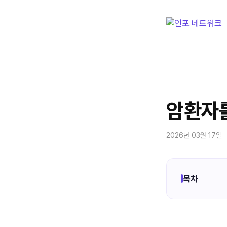
컨
텐
츠
로
건
너
뛰
기
암환자를
2026년 03월 17일
목차