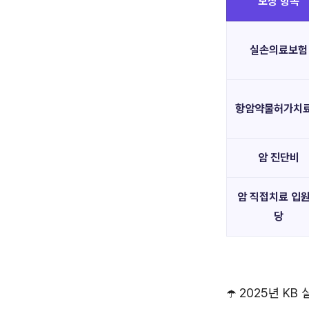
보장 항목
실손의료보험
항암약물허가치
암 진단비
암 직접치료 입
당
☂️ 2025년 K