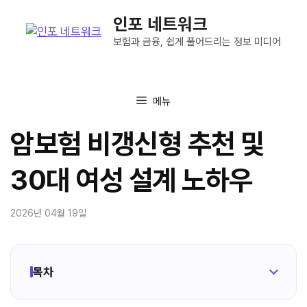
컨
인포 네트워크
텐
츠
보험과 금융, 쉽게 풀어드리는 정보 미디어
로
건
너
메뉴
뛰
기
암보험 비갱신형 추천 및
30대 여성 설계 노하우
2026년 04월 19일
목차