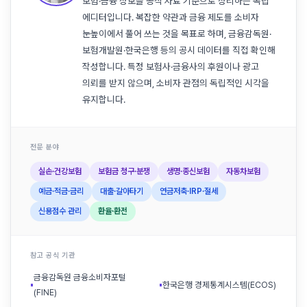
보험·금융 정보를 공식 자료 기준으로 정리하는 독립
에디터입니다. 복잡한 약관과 금융 제도를 소비자
눈높이에서 풀어 쓰는 것을 목표로 하며, 금융감독원·
보험개발원·한국은행 등의 공시 데이터를 직접 확인해
작성합니다. 특정 보험사·금융사의 후원이나 광고
의뢰를 받지 않으며, 소비자 관점의 독립적인 시각을
유지합니다.
전문 분야
실손·건강보험
보험금 청구·분쟁
생명·종신보험
자동차보험
예금·적금·금리
대출·갈아타기
연금저축·IRP·절세
신용점수 관리
환율·환전
참고 공식 기관
금융감독원 금융소비자포털
▪
▪
한국은행 경제통계시스템(ECOS)
(FINE)