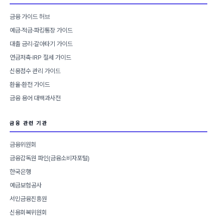
금융 가이드 허브
예금·적금·파킹통장 가이드
대출 금리·갈아타기 가이드
연금저축·IRP 절세 가이드
신용점수 관리 가이드
환율·환전 가이드
금융 용어 대백과사전
금융 관련 기관
금융위원회
금융감독원 파인(금융소비자포털)
한국은행
예금보험공사
서민금융진흥원
신용회복위원회