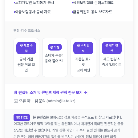
▪
보험개발원 보험통계·공시
▪
생명보험협회·손해보험협회
▪
예금보험공사 공식 자료
▪
금융위원회 공식 보도자료
편집·검수 프로세스
① 자료 수
③ 수치 검
④ 정기 갱
② 작성
집
토
신
소비자 눈높이
공식 기관
기준일 표기
제도 변경 시
용어 풀어쓰기
원문 직접 확
및
즉시 업데이트
인
교차 확인
|
📄 편집팀 소개 및 콘텐츠 제작 원칙 전문 보기 →
✉️ 오류 제보 및 문의 (admin@late.kr)
본 콘텐츠는 보험·금융 정보 제공을 목적으로 한 참고 자료입니다.
NOTICE
어떠한 경우에도 법적 효력을 갖는 유권해석이나 개개인에 특화된 전문적인 금융
상담을 대신할 수 없습니다. 개별 상품 가입이나 투자 결정 전에는 반드시 공식
기관 또는 해당 금융기관의 확인을 받으시기 바라며, 정보 활용에 대한 최종