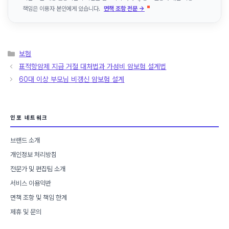
책임은 이용자 본인에게 있습니다.
면책 조항 전문 →
카
보험
테
표적항암제 지급 거절 대처법과 가성비 암보험 설계법
고
60대 이상 부모님 비갱신 암보험 설계
리
인포 네트워크
브랜드 소개
개인정보 처리방침
전문가 및 편집팀 소개
서비스 이용약관
면책 조항 및 책임 한계
제휴 및 문의