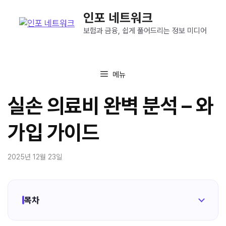
컨
인포 네트워크
텐
츠
보험과 금융, 쉽게 풀어드리는 정보 미디어
로
건
너
메뉴
뛰
기
실손 의료비 완벽 분석 – 와
가입 가이드
2025년 12월 23일
목차