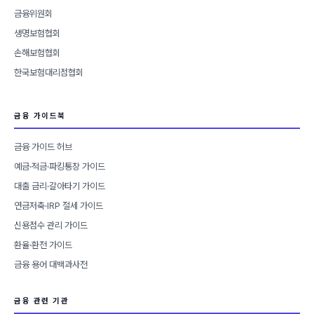
금융위원회
생명보험협회
손해보험협회
한국보험대리점협회
금융 가이드북
금융 가이드 허브
예금·적금·파킹통장 가이드
대출 금리·갈아타기 가이드
연금저축·IRP 절세 가이드
신용점수 관리 가이드
환율·환전 가이드
금융 용어 대백과사전
금융 관련 기관