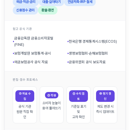
예금·적금·금리
대출·갈아타기
연금저축·IRP·절세
신용점수 관리
환율·환전
참고 공식 기관
금융감독원 금융소비자포털
▪
▪
한국은행 경제통계시스템(ECOS)
(FINE)
▪
보험개발원 보험통계·공시
▪
생명보험협회·손해보험협회
▪
예금보험공사 공식 자료
▪
금융위원회 공식 보도자료
편집·검수 프로세스
① 자료 수
③ 수치 검
④ 정기 갱
② 작성
집
토
신
소비자 눈높이
공식 기관
기준일 표기
제도 변경 시
용어 풀어쓰기
원문 직접 확
및
즉시 업데이트
인
교차 확인