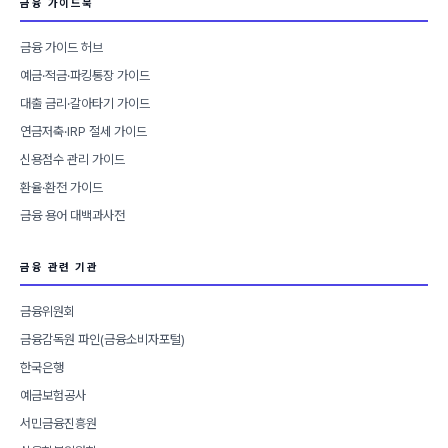
금융 가이드북
금융 가이드 허브
예금·적금·파킹통장 가이드
대출 금리·갈아타기 가이드
연금저축·IRP 절세 가이드
신용점수 관리 가이드
환율·환전 가이드
금융 용어 대백과사전
금융 관련 기관
금융위원회
금융감독원 파인(금융소비자포털)
한국은행
예금보험공사
서민금융진흥원