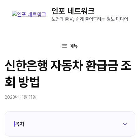
컨
인포 네트워크
텐
츠
보험과 금융, 쉽게 풀어드리는 정보 미디어
로
건
너
메뉴
뛰
기
신한은행 자동차 환급금 조
회 방법
2023년 11월 11일
목차