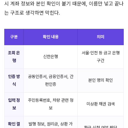
시 계좌 정보와 본인 확인이 붙기 때문에, 이름만 넣고 끝나
는 구조로 생각하면 막힌다.
구분
확인 내용
의미
조회 은
서울·인천 등 금고 은행
신한은행
행
구간
인증 방
공동인증서, 금융인증서, 간
본인 명의 확인
식
편인증
입력 정
주민등록번호, 차량 관련 정
미상환 채권 검색
보
보
확인 결
발행 정보, 원리금, 상환 가
환급 신청 여부 판단