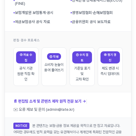
▪
▪
한국은행 경제통계시스템(ECOS)
(FINE)
▪
보험개발원 보험통계·공시
▪
생명보험협회·손해보험협회
▪
예금보험공사 공식 자료
▪
금융위원회 공식 보도자료
편집·검수 프로세스
① 자료 수
③ 수치 검
④ 정기 갱
② 작성
집
토
신
소비자 눈높이
공식 기관
기준일 표기
제도 변경 시
용어 풀어쓰기
원문 직접 확
및
즉시 업데이트
인
교차 확인
|
📄 편집팀 소개 및 콘텐츠 제작 원칙 전문 보기 →
✉️ 오류 제보 및 문의 (admin@late.kr)
본 콘텐츠는 보험·금융 정보 제공을 목적으로 한 참고 자료입니다.
NOTICE
어떠한 경우에도 법적 효력을 갖는 유권해석이나 개개인에 특화된 전문적인 금융