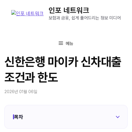
컨
인포 네트워크
텐
츠
보험과 금융, 쉽게 풀어드리는 정보 미디어
로
건
너
메뉴
뛰
기
신한은행 마이카 신차대출
조건과 한도
2026년 01월 06일
목차