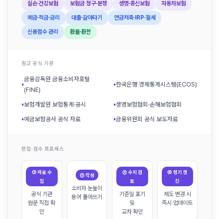
실손·건강보험
보험금 청구·분쟁
생명·종신보험
자동차보험
예금·적금·금리
대출·갈아타기
연금저축·IRP·절세
신용점수 관리
환율·환전
참고 공식 기관
금융감독원 금융소비자포털
▪
▪
한국은행 경제통계시스템(ECOS)
(FINE)
▪
보험개발원 보험통계·공시
▪
생명보험협회·손해보험협회
▪
예금보험공사 공식 자료
▪
금융위원회 공식 보도자료
편집·검수 프로세스
① 자료 수
③ 수치 검
④ 정기 갱
② 작성
집
토
신
소비자 눈높이
공식 기관
기준일 표기
제도 변경 시
용어 풀어쓰기
원문 직접 확
및
즉시 업데이트
인
교차 확인