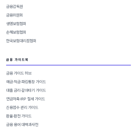
금융감독원
금융위원회
생명보험협회
손해보험협회
한국보험대리점협회
금융 가이드북
금융 가이드 허브
예금·적금·파킹통장 가이드
대출 금리·갈아타기 가이드
연금저축·IRP 절세 가이드
신용점수 관리 가이드
환율·환전 가이드
금융 용어 대백과사전