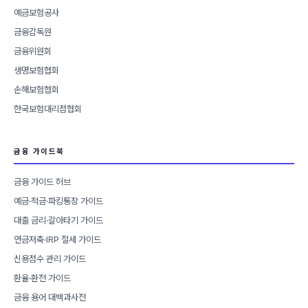
예금보험공사
금융감독원
금융위원회
생명보험협회
손해보험협회
한국보험대리점협회
금융 가이드북
금융 가이드 허브
예금·적금·파킹통장 가이드
대출 금리·갈아타기 가이드
연금저축·IRP 절세 가이드
신용점수 관리 가이드
환율·환전 가이드
금융 용어 대백과사전