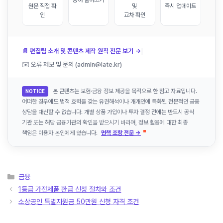
원문 직접 확
및
즉시 업데이트
인
교차 확인
|
📄 편집팀 소개 및 콘텐츠 제작 원칙 전문 보기 →
✉️ 오류 제보 및 문의 (admin@late.kr)
본 콘텐츠는 보험·금융 정보 제공을 목적으로 한 참고 자료입니다.
NOTICE
어떠한 경우에도 법적 효력을 갖는 유권해석이나 개개인에 특화된 전문적인 금융
상담을 대신할 수 없습니다. 개별 상품 가입이나 투자 결정 전에는 반드시 공식
기관 또는 해당 금융기관의 확인을 받으시기 바라며, 정보 활용에 대한 최종
책임은 이용자 본인에게 있습니다.
면책 조항 전문 →
카
금융
테
1등급 가전제품 환급 신청 절차와 조건
고
소상공인 특별지원금 50만원 신청 자격 조건
리