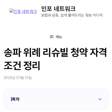
컨
인포 네트워크
텐
츠
보험과 금융, 쉽게 풀어드리는 정보 미디어
로
건
너
메뉴
뛰
기
송파 위례 리슈빌 청약 자격
조건 정리
2025년 07월 15일
목차