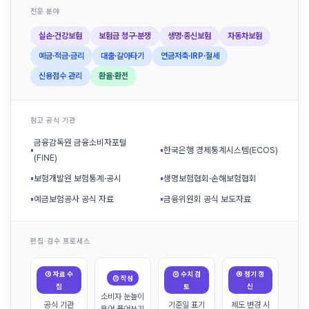
전문 분야
실손·건강보험
보험금 청구·분쟁
생명·종신보험
자동차보험
예금·적금·금리
대출·갈아타기
연금저축·IRP·절세
신용점수 관리
환율·환전
참고 공식 기관
금융감독원 금융소비자포털
▪
▪
한국은행 경제통계시스템(ECOS)
(FINE)
▪
보험개발원 보험통계·공시
▪
생명보험협회·손해보험협회
▪
예금보험공사 공식 자료
▪
금융위원회 공식 보도자료
편집·검수 프로세스
① 자료 수
③ 수치 검
④ 정기 갱
② 작성
집
토
신
소비자 눈높이
공식 기관
기준일 표기
제도 변경 시
용어 풀어쓰기