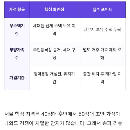
가점 항목
핵심 확인점
실수 포인트
무주택기
세대원 전체 주택 보유 이
배우자 보유 주택 누락
간
력
부양가족
주민등록상 동거, 세대 구
별도 거주 가족 제외 오
수
성
해
청약통장 개설일, 유지기
중간 해지 후 재가입 이
가입기간
간
력
서울 핵심 지역은 40점대 후반에서 50점대 초반 가점이
나와도 경쟁이 치열한 단지가 많습니다. 그래서 송파 리슈