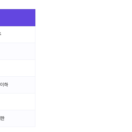
주
 이하
제한