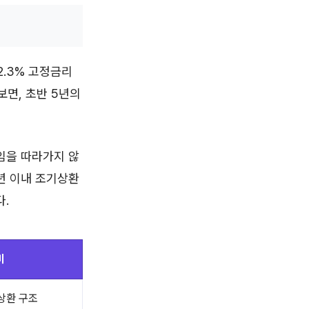
2.3% 고정금리
보면, 초반 5년의
임을 따라가지 않
3년 이내 조기상환
다.
미
상환 구조