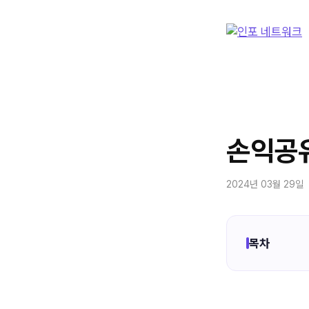
컨
텐
츠
로
건
너
뛰
기
손익공
2024년 03월 29일
목차