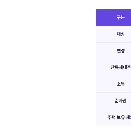
구분
대상
연령
단독세대주
소득
순자산
주택 보유 제