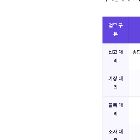
업무 구
분
신고 대
종합
리
기장 대
리
불복 대
리
조사 대