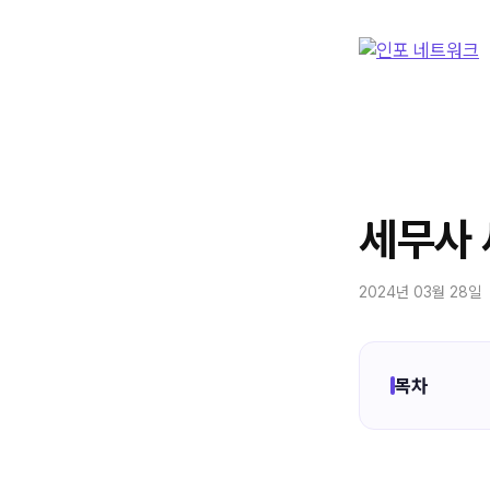
컨
텐
츠
로
건
너
뛰
기
세무사 
2024년 03월 28일
목차