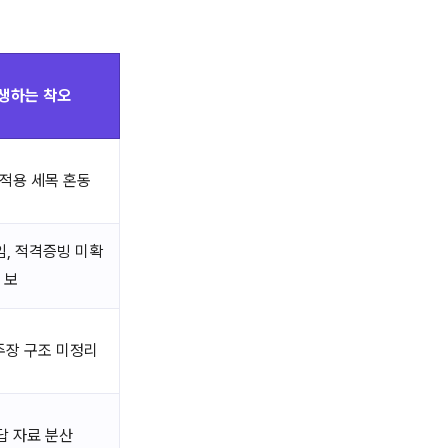
생하는 착오
 적용 세목 혼동
, 적격증빙 미확
보
 주장 구조 미정리
답 자료 분산