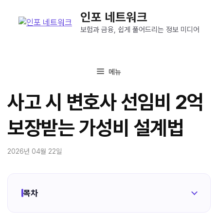
컨
인포 네트워크
텐
츠
보험과 금융, 쉽게 풀어드리는 정보 미디어
로
건
너
메뉴
뛰
기
사고 시 변호사 선임비 2억
보장받는 가성비 설계법
2026년 04월 22일
목차