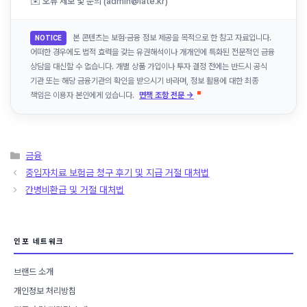
✉️ 오류 제보 및 문의 (admin@late.kr)
본 콘텐츠는 보험·금융 정보 제공을 목적으로 한 참고 자료입니다.
NOTICE
어떠한 경우에도 법적 효력을 갖는 유권해석이나 개개인에 특화된 전문적인 금융
상담을 대신할 수 없습니다. 개별 상품 가입이나 투자 결정 전에는 반드시 공식
기관 또는 해당 금융기관의 확인을 받으시기 바라며, 정보 활용에 대한 최종
책임은 이용자 본인에게 있습니다.
면책 조항 전문 →
카
금융
테
중입자치료 보험금 청구 후기 및 지급 거절 대처법
고
간병비환급 및 거절 대처법
리
인포 네트워크
브랜드 소개
개인정보 처리방침