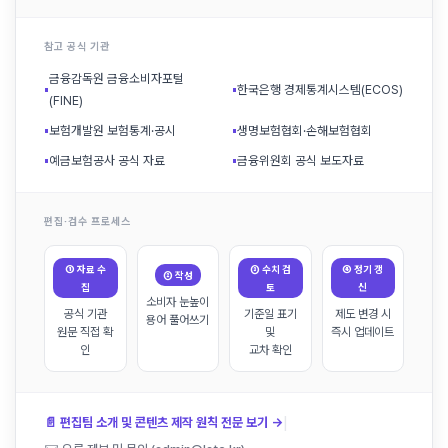
참고 공식 기관
금융감독원 금융소비자포털
▪
▪
한국은행 경제통계시스템(ECOS)
(FINE)
▪
보험개발원 보험통계·공시
▪
생명보험협회·손해보험협회
▪
예금보험공사 공식 자료
▪
금융위원회 공식 보도자료
편집·검수 프로세스
① 자료 수
③ 수치 검
④ 정기 갱
② 작성
집
토
신
소비자 눈높이
공식 기관
기준일 표기
제도 변경 시
용어 풀어쓰기
원문 직접 확
및
즉시 업데이트
인
교차 확인
|
📄 편집팀 소개 및 콘텐츠 제작 원칙 전문 보기 →