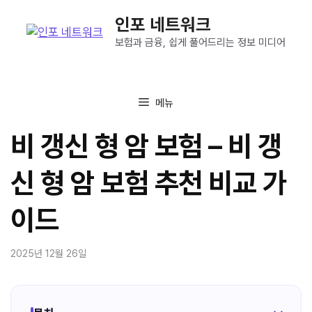
컨
인포 네트워크
텐
츠
보험과 금융, 쉽게 풀어드리는 정보 미디어
로
건
너
메뉴
뛰
기
비 갱신 형 암 보험 – 비 갱
신 형 암 보험 추천 비교 가
이드
2025년 12월 26일