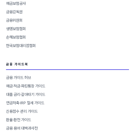
예금보험공사
금융감독원
금융위원회
생명보험협회
손해보험협회
한국보험대리점협회
금융 가이드북
금융 가이드 허브
예금·적금·파킹통장 가이드
대출 금리·갈아타기 가이드
연금저축·IRP 절세 가이드
신용점수 관리 가이드
환율·환전 가이드
금융 용어 대백과사전