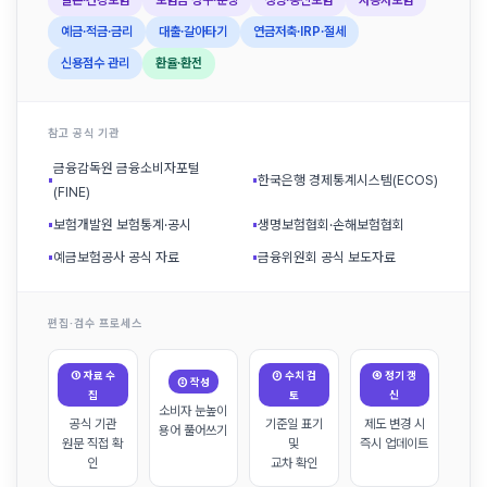
예금·적금·금리
대출·갈아타기
연금저축·IRP·절세
신용점수 관리
환율·환전
참고 공식 기관
금융감독원 금융소비자포털
▪
▪
한국은행 경제통계시스템(ECOS)
(FINE)
▪
보험개발원 보험통계·공시
▪
생명보험협회·손해보험협회
▪
예금보험공사 공식 자료
▪
금융위원회 공식 보도자료
편집·검수 프로세스
① 자료 수
③ 수치 검
④ 정기 갱
② 작성
집
토
신
소비자 눈높이
공식 기관
기준일 표기
제도 변경 시
용어 풀어쓰기
원문 직접 확
및
즉시 업데이트
인
교차 확인