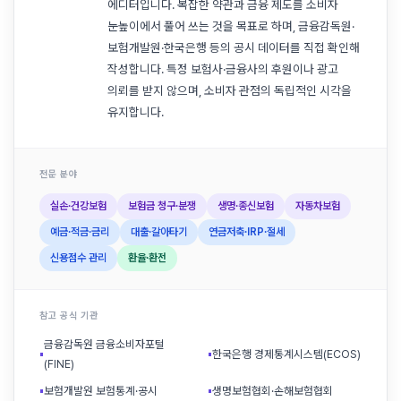
에디터입니다. 복잡한 약관과 금융 제도를 소비자
눈높이에서 풀어 쓰는 것을 목표로 하며, 금융감독원·
보험개발원·한국은행 등의 공시 데이터를 직접 확인해
작성합니다. 특정 보험사·금융사의 후원이나 광고
의뢰를 받지 않으며, 소비자 관점의 독립적인 시각을
유지합니다.
전문 분야
실손·건강보험
보험금 청구·분쟁
생명·종신보험
자동차보험
예금·적금·금리
대출·갈아타기
연금저축·IRP·절세
신용점수 관리
환율·환전
참고 공식 기관
금융감독원 금융소비자포털
▪
▪
한국은행 경제통계시스템(ECOS)
(FINE)
▪
보험개발원 보험통계·공시
▪
생명보험협회·손해보험협회