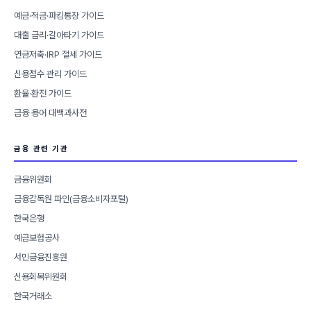
예금·적금·파킹통장 가이드
대출 금리·갈아타기 가이드
연금저축·IRP 절세 가이드
신용점수 관리 가이드
환율·환전 가이드
금융 용어 대백과사전
금융 관련 기관
금융위원회
금융감독원 파인(금융소비자포털)
한국은행
예금보험공사
서민금융진흥원
신용회복위원회
한국거래소