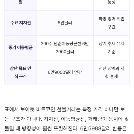
점
능성
하방 방어 확인
주요 지지선
6만달러
구간
200주 단순이동평균선 6만
장기 추세 유지
중기 이동평균
2000달러
기준
상단 목표 인
청산 압력과 저
6만9000달러 안팎
식 구간
항 혼재
표에서 보이듯 비트코인 선물거래는 특정 가격 하나만 보
는 구조가 아니다. 지지선, 이동평균선, 거래량이 동시에 맞
물릴 때 방향성이 훨씬 또렷해진다. 6만5988달러 반등은