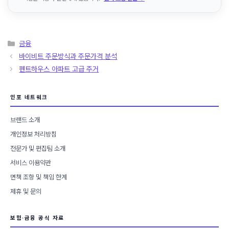
카
금융
테
바이비트 주문방식과 주문가격 분석
고
펜트하우스 아파트 고급 주거
리
인포 네트워크
브랜드 소개
개인정보 처리방침
전문가 및 편집팀 소개
서비스 이용약관
면책 조항 및 책임 한계
제휴 및 문의
보험·금융 공식 자료