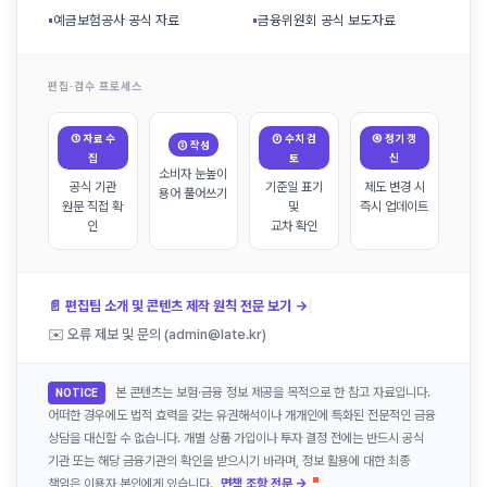
▪
예금보험공사 공식 자료
▪
금융위원회 공식 보도자료
편집·검수 프로세스
① 자료 수
③ 수치 검
④ 정기 갱
② 작성
집
토
신
소비자 눈높이
공식 기관
기준일 표기
제도 변경 시
용어 풀어쓰기
원문 직접 확
및
즉시 업데이트
인
교차 확인
|
📄 편집팀 소개 및 콘텐츠 제작 원칙 전문 보기 →
✉️ 오류 제보 및 문의 (admin@late.kr)
본 콘텐츠는 보험·금융 정보 제공을 목적으로 한 참고 자료입니다.
NOTICE
어떠한 경우에도 법적 효력을 갖는 유권해석이나 개개인에 특화된 전문적인 금융
상담을 대신할 수 없습니다. 개별 상품 가입이나 투자 결정 전에는 반드시 공식
기관 또는 해당 금융기관의 확인을 받으시기 바라며, 정보 활용에 대한 최종
책임은 이용자 본인에게 있습니다.
면책 조항 전문 →