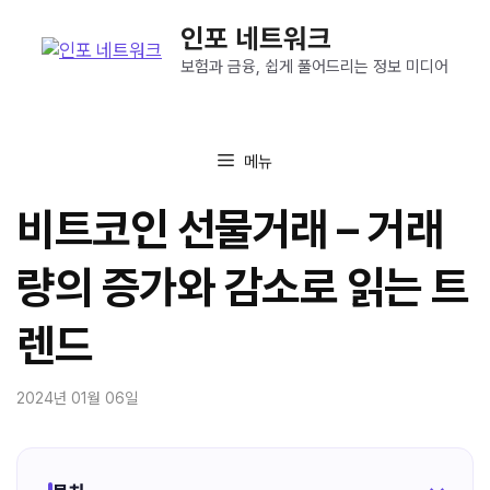
컨
인포 네트워크
텐
츠
보험과 금융, 쉽게 풀어드리는 정보 미디어
로
건
너
메뉴
뛰
기
비트코인 선물거래 – 거래
량의 증가와 감소로 읽는 트
렌드
2024년 01월 06일