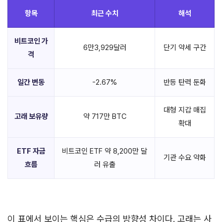
항목
최근 수치
해석
비트코인 가
6만3,929달러
단기 약세 구간
격
일간 변동
-2.67%
반등 탄력 둔화
대형 지갑 매집
고래 보유량
약 717만 BTC
확대
ETF 자금
비트코인 ETF 약 8,200만 달
기관 수요 약화
흐름
러 유출
이 표에서 보이는 핵심은 수급의 방향성 차이다. 고래는 사