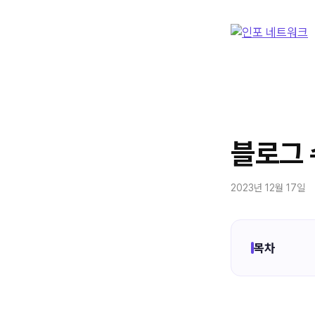
컨
텐
츠
로
건
너
뛰
기
블로그 
2023년 12월 17일
목차