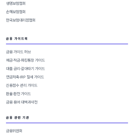
생명보험협회
손해보험협회
한국보험대리점협회
금융 가이드북
금융 가이드 허브
예금·적금·파킹통장 가이드
대출 금리·갈아타기 가이드
연금저축·IRP 절세 가이드
신용점수 관리 가이드
환율·환전 가이드
금융 용어 대백과사전
금융 관련 기관
금융위원회