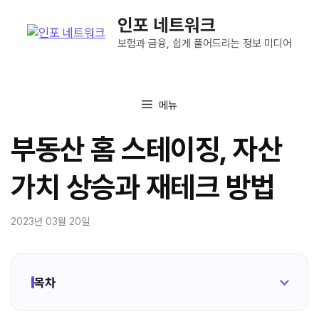
컨
인포 네트워크
텐
츠
보험과 금융, 쉽게 풀어드리는 정보 미디어
로
건
너
메뉴
뛰
기
부동산 홈 스테이징, 자산
가치 상승과 재테크 방법
2023년 03월 20일
목차