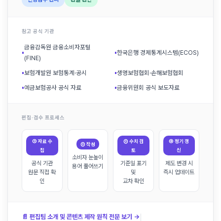
참고 공식 기관
금융감독원 금융소비자포털
▪
▪
한국은행 경제통계시스템(ECOS)
(FINE)
▪
보험개발원 보험통계·공시
▪
생명보험협회·손해보험협회
▪
예금보험공사 공식 자료
▪
금융위원회 공식 보도자료
편집·검수 프로세스
① 자료 수
③ 수치 검
④ 정기 갱
② 작성
집
토
신
소비자 눈높이
공식 기관
기준일 표기
제도 변경 시
용어 풀어쓰기
원문 직접 확
및
즉시 업데이트
인
교차 확인
|
📄 편집팀 소개 및 콘텐츠 제작 원칙 전문 보기 →