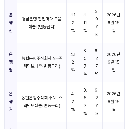
5.
은
4.1
4.
2026년
경남은행 집집마다 도움
9
행
2
11
6월 15
대출II(변동금리)
7
권
%
%
일
%
3.
6.
은
4.1
2026년
농협은행주식회사 NH주
5
2
행
2
6월 15
택담보대출(변동금리)
7
7
권
%
일
%
%
3.
6.
은
4.
2026년
농협은행주식회사 NH주
5
2
행
2
6월 15
택담보대출(변동금리)
7
7
권
%
일
%
%