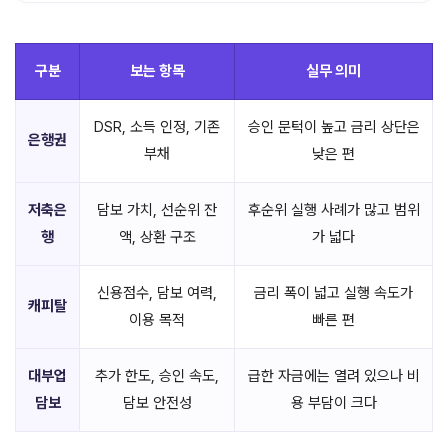
구분
보는 항목
실무 의미
DSR, 소득 인정, 기존
승인 문턱이 높고 금리 상단은
은행권
부채
낮은 편
저축은
담보 가치, 선순위 잔
후순위 실행 사례가 많고 범위
행
액, 상환 구조
가 넓다
신용점수, 담보 여력,
금리 폭이 넓고 실행 속도가
캐피탈
이용 목적
빠른 편
대부업
추가 한도, 승인 속도,
급한 자금에는 열려 있으나 비
담보
담보 안전성
용 부담이 크다