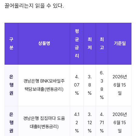
끌어올리는지 읽을 수 있다.
평
구
균
최
최
상품명
기준일
분
금
저
고
리
6.
은
4.
3.
2026년
경남은행 BNK모바일주
3
행
07
8
6월 15
택담보대출(변동금리)
8
권
%
%
일
%
은
4.1
3.
4.
2026년
경남은행 집집마다 도움
행
2
12
71
6월 15
대출II(변동금리)
권
%
%
%
일