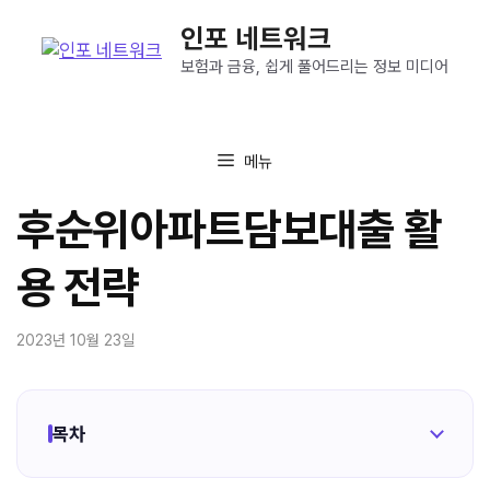
컨
인포 네트워크
텐
츠
보험과 금융, 쉽게 풀어드리는 정보 미디어
로
건
너
메뉴
뛰
기
후순위아파트담보대출 활
용 전략
2023년 10월 23일
목차