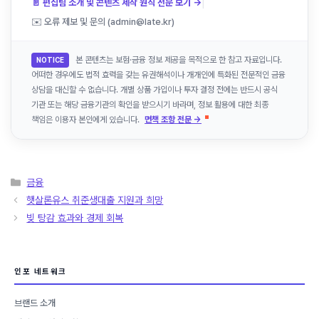
|
📄 편집팀 소개 및 콘텐츠 제작 원칙 전문 보기 →
✉️ 오류 제보 및 문의 (admin@late.kr)
본 콘텐츠는 보험·금융 정보 제공을 목적으로 한 참고 자료입니다.
NOTICE
어떠한 경우에도 법적 효력을 갖는 유권해석이나 개개인에 특화된 전문적인 금융
상담을 대신할 수 없습니다. 개별 상품 가입이나 투자 결정 전에는 반드시 공식
기관 또는 해당 금융기관의 확인을 받으시기 바라며, 정보 활용에 대한 최종
책임은 이용자 본인에게 있습니다.
면책 조항 전문 →
카
금융
테
햇살론유스 취준생대출 지원과 희망
고
빚 탕감 효과와 경제 회복
리
인포 네트워크
브랜드 소개