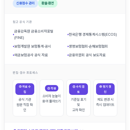
신용점수 관리
환율·환전
참고 공식 기관
금융감독원 금융소비자포털
▪
▪
한국은행 경제통계시스템(ECOS)
(FINE)
▪
보험개발원 보험통계·공시
▪
생명보험협회·손해보험협회
▪
예금보험공사 공식 자료
▪
금융위원회 공식 보도자료
편집·검수 프로세스
① 자료 수
③ 수치 검
④ 정기 갱
② 작성
집
토
신
소비자 눈높이
공식 기관
기준일 표기
제도 변경 시
용어 풀어쓰기
원문 직접 확
및
즉시 업데이트
인
교차 확인