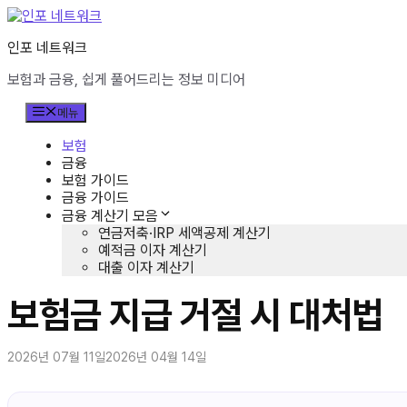
컨
텐
인포 네트워크
츠
로
보험과 금융, 쉽게 풀어드리는 정보 미디어
건
너
메뉴
뛰
기
보험
금융
보험 가이드
금융 가이드
금융 계산기 모음
연금저축·IRP 세액공제 계산기
예적금 이자 계산기
대출 이자 계산기
보험금 지급 거절 시 대처법
2026년 07월 11일
2026년 04월 14일