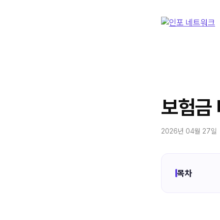
컨
텐
츠
로
건
너
뛰
기
보험금 
2026년 04월 27일
목차