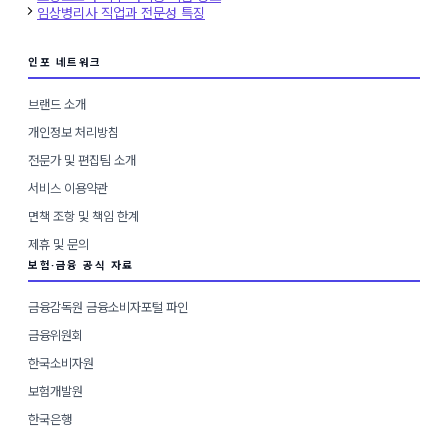
고
임상병리사 직업과 전문성 특징
리
인포 네트워크
브랜드 소개
개인정보 처리방침
전문가 및 편집팀 소개
서비스 이용약관
면책 조항 및 책임 한계
제휴 및 문의
보험·금융 공식 자료
금융감독원 금융소비자포털 파인
금융위원회
한국소비자원
보험개발원
한국은행