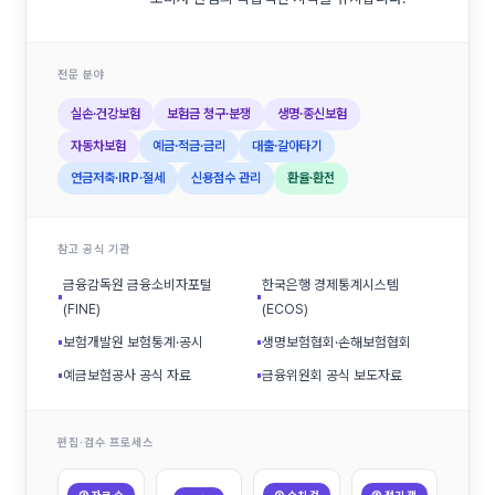
전문 분야
실손·건강보험
보험금 청구·분쟁
생명·종신보험
자동차보험
예금·적금·금리
대출·갈아타기
연금저축·IRP·절세
신용점수 관리
환율·환전
참고 공식 기관
금융감독원 금융소비자포털
한국은행 경제통계시스템
▪
▪
(FINE)
(ECOS)
▪
보험개발원 보험통계·공시
▪
생명보험협회·손해보험협회
▪
예금보험공사 공식 자료
▪
금융위원회 공식 보도자료
편집·검수 프로세스