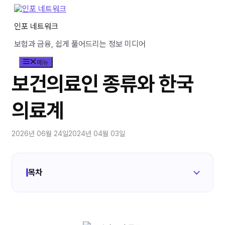
컨
텐
인포 네트워크
츠
로
보험과 금융, 쉽게 풀어드리는 정보 미디어
건
너
메뉴
뛰
기
보건의료인 종류와 한국
의료계
2026년 06월 24일
2024년 04월 03일
목차