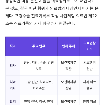
통상적인 미용 문신 시술을 의료행위로 보기 어렵다고
본 것도, 결국 어떤 행위가 의료법의 대상인지 따지는 문
제다. 포경수술 진료기록부 작성 사건처럼 의료법 제22
조는 진료기록의 기재 의무까지 연결된다.
의료법상
직역
주요 업무
면허 주체
의미
진단, 처방, 수술, 입원
보건복지부
의료행위
의사
치료
장관
전반
치과
구강 진단, 치과치료,
보건복지부
치과 의료
의사
치과수술
장관
행위
한의
한방 진단, 침구, 한약
보건복지부
한방 의료