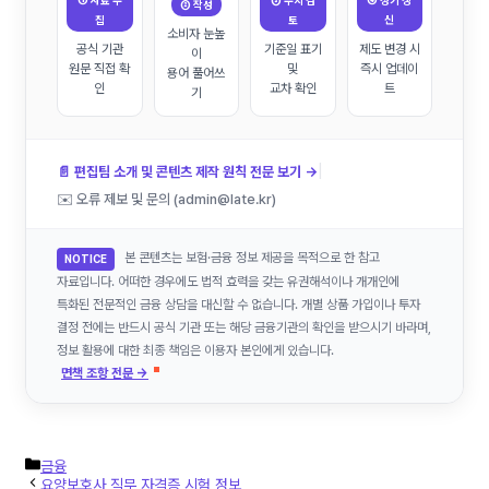
① 자료 수
③ 수치 검
④ 정기 갱
② 작성
집
토
신
소비자 눈높
공식 기관
기준일 표기
제도 변경 시
이
원문 직접 확
및
즉시 업데이
용어 풀어쓰
인
교차 확인
트
기
|
📄 편집팀 소개 및 콘텐츠 제작 원칙 전문 보기 →
✉️ 오류 제보 및 문의 (admin@late.kr)
본 콘텐츠는 보험·금융 정보 제공을 목적으로 한 참고
NOTICE
자료입니다. 어떠한 경우에도 법적 효력을 갖는 유권해석이나 개개인에
특화된 전문적인 금융 상담을 대신할 수 없습니다. 개별 상품 가입이나 투자
결정 전에는 반드시 공식 기관 또는 해당 금융기관의 확인을 받으시기 바라며,
정보 활용에 대한 최종 책임은 이용자 본인에게 있습니다.
면책 조항 전문 →
카
금융
테
요양보호사 직무 자격증 시험 정보