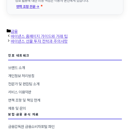
정보 활용에 대한 최종 책임은 이용자 본인에게 있습니다.
면책 조항 전문 →
카
금융
테
바이낸스 홈페이지 가이드와 거래 팁
고
바이낸스 선물 투자 전략과 주의사항
리
인포 네트워크
브랜드 소개
개인정보 처리방침
전문가 및 편집팀 소개
서비스 이용약관
면책 조항 및 책임 한계
제휴 및 문의
보험·금융 공식 자료
금융감독원 금융소비자포털 파인