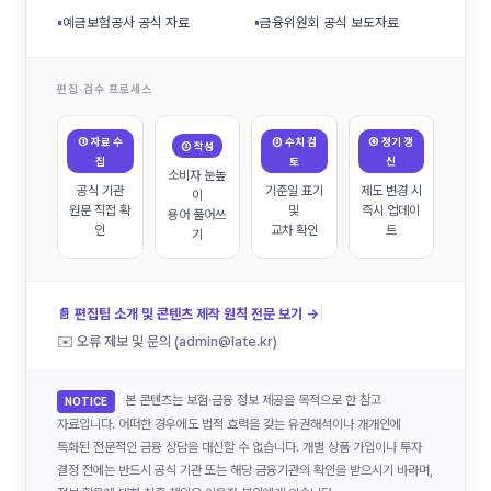
▪
예금보험공사 공식 자료
▪
금융위원회 공식 보도자료
편집·검수 프로세스
① 자료 수
③ 수치 검
④ 정기 갱
② 작성
집
토
신
소비자 눈높
공식 기관
기준일 표기
제도 변경 시
이
원문 직접 확
및
즉시 업데이
용어 풀어쓰
인
교차 확인
트
기
|
📄 편집팀 소개 및 콘텐츠 제작 원칙 전문 보기 →
✉️ 오류 제보 및 문의 (admin@late.kr)
본 콘텐츠는 보험·금융 정보 제공을 목적으로 한 참고
NOTICE
자료입니다. 어떠한 경우에도 법적 효력을 갖는 유권해석이나 개개인에
특화된 전문적인 금융 상담을 대신할 수 없습니다. 개별 상품 가입이나 투자
결정 전에는 반드시 공식 기관 또는 해당 금융기관의 확인을 받으시기 바라며,