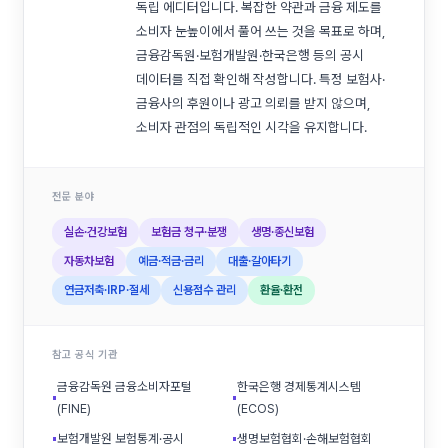
독립 에디터입니다. 복잡한 약관과 금융 제도를
소비자 눈높이에서 풀어 쓰는 것을 목표로 하며,
금융감독원·보험개발원·한국은행 등의 공시
데이터를 직접 확인해 작성합니다. 특정 보험사·
금융사의 후원이나 광고 의뢰를 받지 않으며,
소비자 관점의 독립적인 시각을 유지합니다.
전문 분야
실손·건강보험
보험금 청구·분쟁
생명·종신보험
자동차보험
예금·적금·금리
대출·갈아타기
연금저축·IRP·절세
신용점수 관리
환율·환전
참고 공식 기관
금융감독원 금융소비자포털
한국은행 경제통계시스템
▪
▪
(FINE)
(ECOS)
▪
보험개발원 보험통계·공시
▪
생명보험협회·손해보험협회