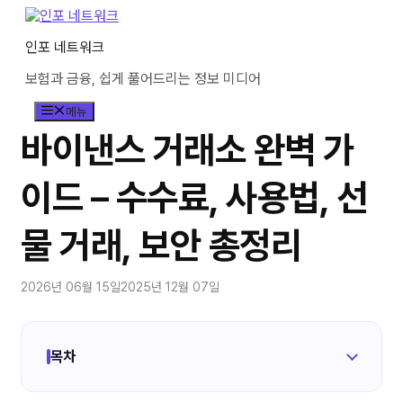
컨
텐
인포 네트워크
츠
로
보험과 금융, 쉽게 풀어드리는 정보 미디어
건
너
메뉴
뛰
기
바이낸스 거래소 완벽 가
이드 – 수수료, 사용법, 선
물 거래, 보안 총정리
2026년 06월 15일
2025년 12월 07일
목차