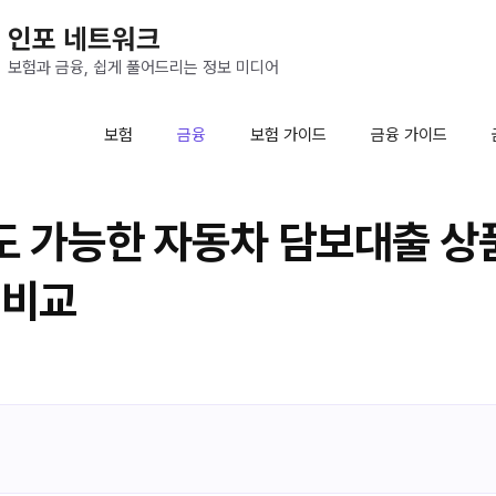
인포 네트워크
보험과 금융, 쉽게 풀어드리는 정보 미디어
보험
금융
보험 가이드
금융 가이드
 가능한 자동차 담보대출 상품
 비교