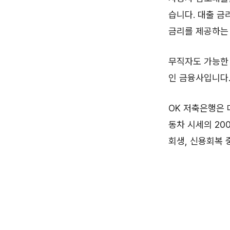
습니다. 대출 금
금리를 제공하는
무직자도 가능한
인 금융사입니다
OK 저축은행은 
동차 시세의 20
회생, 신용회복