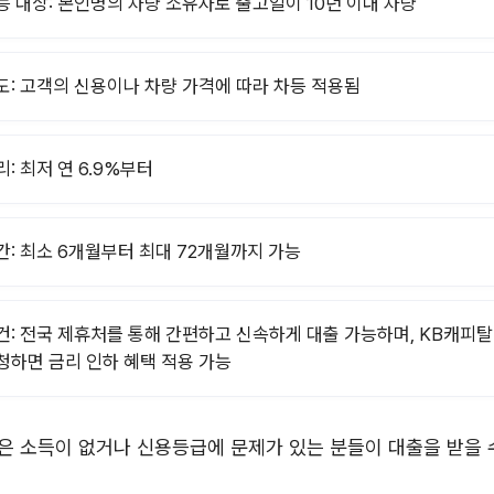
능 대상: 본인명의 차량 소유자로 출고일이 10년 이내 차량
도: 고객의 신용이나 차량 가격에 따라 차등 적용됨
: 최저 연 6.9%부터
간: 최소 6개월부터 최대 72개월까지 가능
건: 전국 제휴처를 통해 간편하고 신속하게 대출 가능하며, KB캐피
청하면 금리 인하 혜택 적용 가능
은 소득이 없거나 신용등급에 문제가 있는 분들이 대출을 받을 