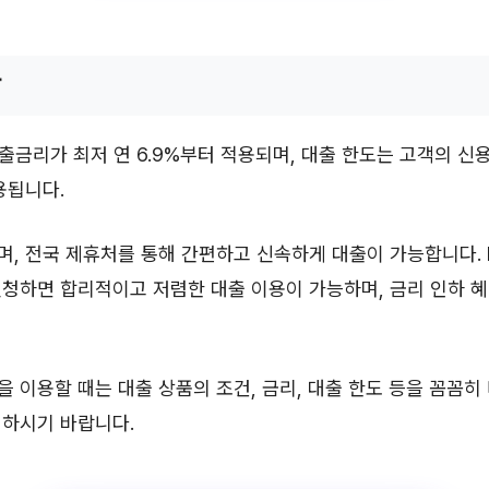
탈
출금리가 최저 연 6.9%부터 적용되며, 대출 한도는 고객의 신
용됩니다.
, 전국 제휴처를 통해 간편하고 신속하게 대출이 가능합니다. 
청하면 합리적이고 저렴한 대출 이용이 가능하며, 금리 인하 혜
 이용할 때는 대출 상품의 조건, 금리, 대출 한도 등을 꼼꼼히
택하시기 바랍니다.