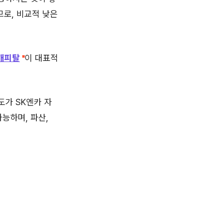
므로, 비교적 낮은
캐피탈
이 대표적
도가 SK엔카 자
능하며, 파산,