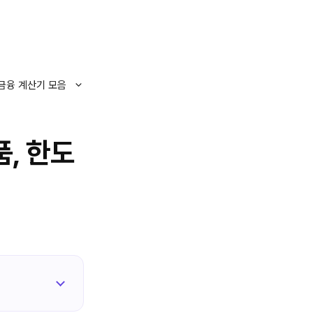
금융 계산기 모음
, 한도