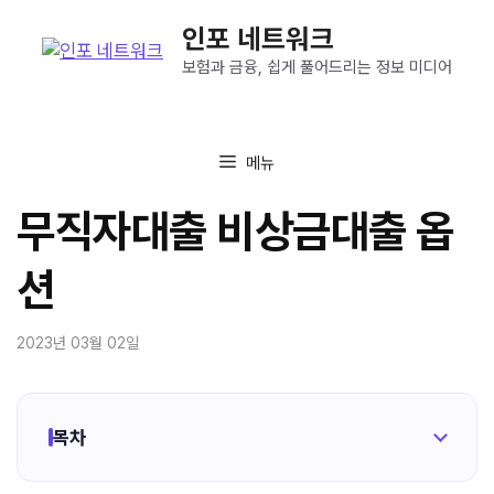
컨
인포 네트워크
텐
츠
보험과 금융, 쉽게 풀어드리는 정보 미디어
로
건
너
메뉴
뛰
기
무직자대출 비상금대출 옵
션
2023년 03월 02일
목차