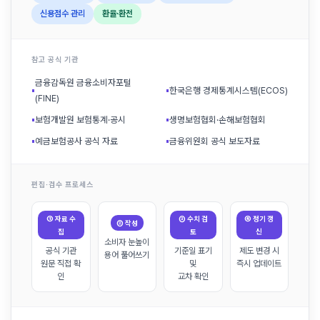
신용점수 관리
환율·환전
참고 공식 기관
금융감독원 금융소비자포털
▪
▪
한국은행 경제통계시스템(ECOS)
(FINE)
▪
보험개발원 보험통계·공시
▪
생명보험협회·손해보험협회
▪
예금보험공사 공식 자료
▪
금융위원회 공식 보도자료
편집·검수 프로세스
① 자료 수
③ 수치 검
④ 정기 갱
② 작성
집
토
신
소비자 눈높이
공식 기관
기준일 표기
제도 변경 시
용어 풀어쓰기
원문 직접 확
및
즉시 업데이트
인
교차 확인