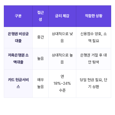
접근
구분
금리 체감
적합한 상황
성
은행권 비상금
상대적으로 낮
신용점수 양호, 소
중간
대출
음
액 필요
저축은행권 소
상대적으로 높
은행권 거절 후 대
높음
액대출
음
안 탐색
연
카드 현금서비
매우
당일 현금 필요, 단
18%~24%
스
높음
기 상환
수준