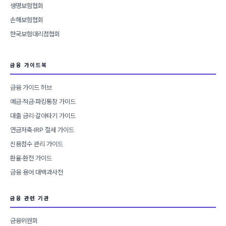
생명보험협회
손해보험협회
한국보험대리점협회
금융 가이드북
금융 가이드 허브
예금·적금·파킹통장 가이드
대출 금리·갈아타기 가이드
연금저축·IRP 절세 가이드
신용점수 관리 가이드
환율·환전 가이드
금융 용어 대백과사전
금융 관련 기관
금융위원회