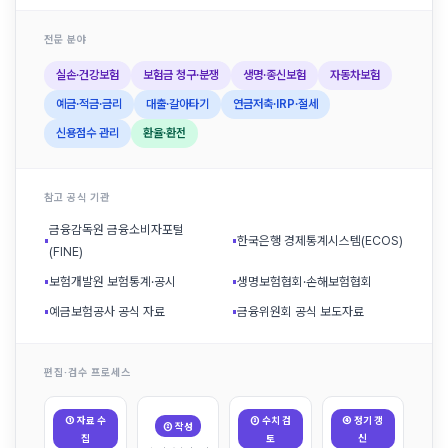
전문 분야
실손·건강보험
보험금 청구·분쟁
생명·종신보험
자동차보험
예금·적금·금리
대출·갈아타기
연금저축·IRP·절세
신용점수 관리
환율·환전
참고 공식 기관
금융감독원 금융소비자포털
▪
▪
한국은행 경제통계시스템(ECOS)
(FINE)
▪
보험개발원 보험통계·공시
▪
생명보험협회·손해보험협회
▪
예금보험공사 공식 자료
▪
금융위원회 공식 보도자료
편집·검수 프로세스
① 자료 수
③ 수치 검
④ 정기 갱
② 작성
집
토
신