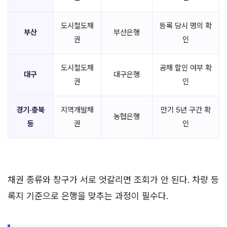
도시철도채
등록 당시 명의 확
부산
부산은행
권
인
도시철도채
공채 할인 여부 확
대구
대구은행
권
인
경기·충북
지역개발채
만기 5년 구간 확
농협은행
등
권
인
채권 종류와 창구가 서로 엇갈리면 조회가 안 된다. 차량 등
록지 기준으로 은행을 맞추는 과정이 필수다.