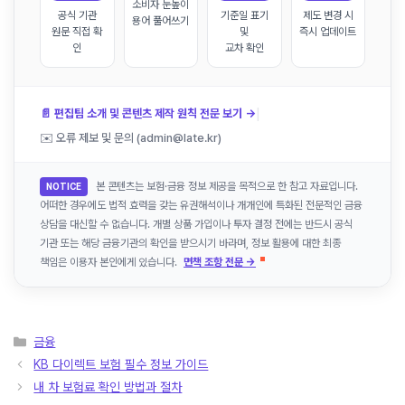
소비자 눈높이
공식 기관
기준일 표기
제도 변경 시
용어 풀어쓰기
원문 직접 확
및
즉시 업데이트
인
교차 확인
|
📄 편집팀 소개 및 콘텐츠 제작 원칙 전문 보기 →
✉️ 오류 제보 및 문의 (admin@late.kr)
본 콘텐츠는 보험·금융 정보 제공을 목적으로 한 참고 자료입니다.
NOTICE
어떠한 경우에도 법적 효력을 갖는 유권해석이나 개개인에 특화된 전문적인 금융
상담을 대신할 수 없습니다. 개별 상품 가입이나 투자 결정 전에는 반드시 공식
기관 또는 해당 금융기관의 확인을 받으시기 바라며, 정보 활용에 대한 최종
책임은 이용자 본인에게 있습니다.
면책 조항 전문 →
카
금융
테
KB 다이렉트 보험 필수 정보 가이드
고
내 차 보험료 확인 방법과 절차
리