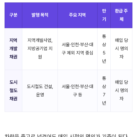
만
환급 주
구분
발행 목적
주요 지역
기
체
통
지역
지역개발사업,
매입 당
서울·인천·부산·대
상
개발
지방공기업 지
시 명의
구 제외 지역 중심
5
채권
원
자
년
통
도시
매입 당
도시철도 건설,
서울·인천·부산·대
상
철도
시 명의
운영
구 등
7
채권
자
년
차량을 중고로 넘겼어도 매입 시점의 명의가 기준이 된다.