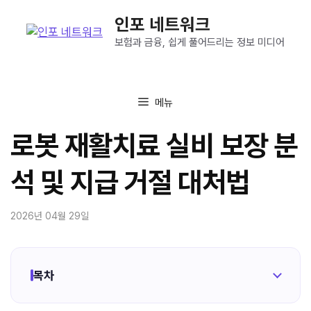
컨
인포 네트워크
텐
츠
보험과 금융, 쉽게 풀어드리는 정보 미디어
로
건
너
메뉴
뛰
기
로봇 재활치료 실비 보장 분
석 및 지급 거절 대처법
2026년 04월 29일
목차