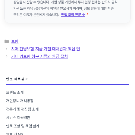
상담을 대신할 수 없습니다. 개별 상품 가입이나 투자 결정 전에는 반드시 공식
기관 또는 해당 금융기관의 확인을 받으시기 바라며, 정보 활용에 대한 최종
책임은 이용자 본인에게 있습니다.
면책 조항 전문 →
카
보험
테
치매 간병보험 지급 거절 대처법과 핵심 팁
고
카티 암보험 청구 서류와 환급 절차
리
인포 네트워크
브랜드 소개
개인정보 처리방침
전문가 및 편집팀 소개
서비스 이용약관
면책 조항 및 책임 한계
제휴 및 문의