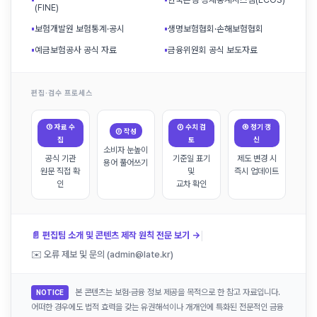
(FINE)
▪
보험개발원 보험통계·공시
▪
생명보험협회·손해보험협회
▪
예금보험공사 공식 자료
▪
금융위원회 공식 보도자료
편집·검수 프로세스
① 자료 수
③ 수치 검
④ 정기 갱
② 작성
집
토
신
소비자 눈높이
공식 기관
기준일 표기
제도 변경 시
용어 풀어쓰기
원문 직접 확
및
즉시 업데이트
인
교차 확인
|
📄 편집팀 소개 및 콘텐츠 제작 원칙 전문 보기 →
✉️ 오류 제보 및 문의 (admin@late.kr)
본 콘텐츠는 보험·금융 정보 제공을 목적으로 한 참고 자료입니다.
NOTICE
어떠한 경우에도 법적 효력을 갖는 유권해석이나 개개인에 특화된 전문적인 금융