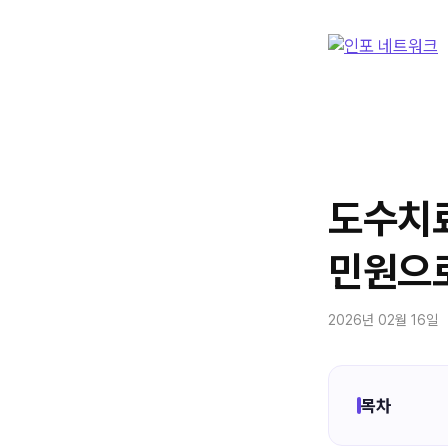
컨
텐
츠
로
건
너
뛰
기
도수치료
민원으로
2026년 02월 16일
목차