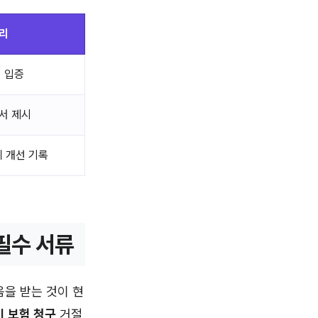
리
적 입증
서 제시
위 개선 기록
필수 서류
을 받는 것이 현
 보험 청구
거절