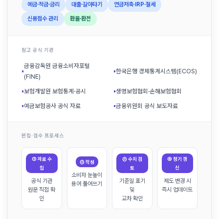
예금·적금·금리
대출·갈아타기
연금저축·IRP·절세
신용점수 관리
환율·환전
참고 공식 기관
금융감독원 금융소비자포털
▪
▪
한국은행 경제통계시스템(ECOS)
(FINE)
▪
보험개발원 보험통계·공시
▪
생명보험협회·손해보험협회
▪
예금보험공사 공식 자료
▪
금융위원회 공식 보도자료
편집·검수 프로세스
① 자료 수
③ 수치 검
④ 정기 갱
② 작성
집
토
신
소비자 눈높이
공식 기관
기준일 표기
제도 변경 시
용어 풀어쓰기
원문 직접 확
및
즉시 업데이트
인
교차 확인