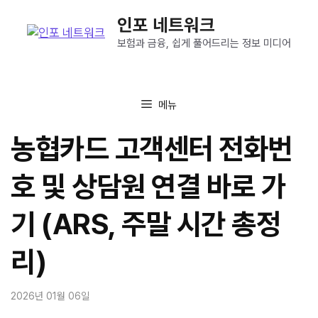
컨
인포 네트워크
텐
츠
보험과 금융, 쉽게 풀어드리는 정보 미디어
로
건
너
메뉴
뛰
기
농협카드 고객센터 전화번
호 및 상담원 연결 바로 가
기 (ARS, 주말 시간 총정
리)
2026년 01월 06일