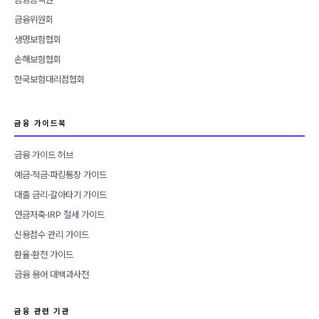
금융위원회
생명보험협회
손해보험협회
한국보험대리점협회
금융 가이드북
금융 가이드 허브
예금·적금·파킹통장 가이드
대출 금리·갈아타기 가이드
연금저축·IRP 절세 가이드
신용점수 관리 가이드
환율·환전 가이드
금융 용어 대백과사전
금융 관련 기관