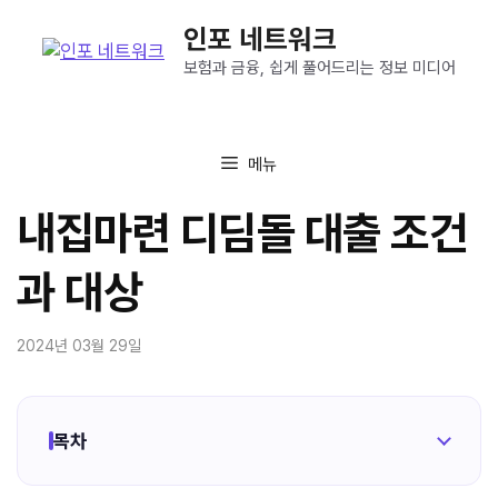
컨
인포 네트워크
텐
츠
보험과 금융, 쉽게 풀어드리는 정보 미디어
로
건
너
메뉴
뛰
기
내집마련 디딤돌 대출 조건
과 대상
2024년 03월 29일
목차