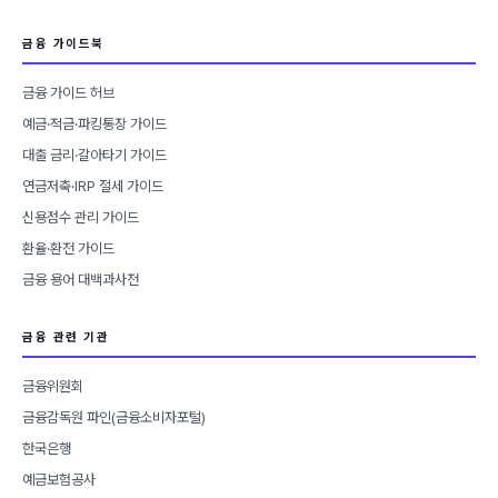
금융 가이드북
금융 가이드 허브
예금·적금·파킹통장 가이드
대출 금리·갈아타기 가이드
연금저축·IRP 절세 가이드
신용점수 관리 가이드
환율·환전 가이드
금융 용어 대백과사전
금융 관련 기관
금융위원회
금융감독원 파인(금융소비자포털)
한국은행
예금보험공사