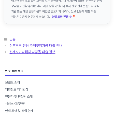
어떠한 경우에도 법적 효력을 갖는 유권해석이나 개개인에 특화된 전문적인 금융
상담을 대신할 수 없습니다. 개별 상품 가입이나 투자 결정 전에는 반드시 공식
기관 또는 해당 금융기관의 확인을 받으시기 바라며, 정보 활용에 대한 최종
책임은 이용자 본인에게 있습니다.
면책 조항 전문 →
카
금융
테
신혼부부 전용 주택구입자금 대출 안내
고
전세사기피해자 디딤돌 대출 정보
리
인포 네트워크
브랜드 소개
개인정보 처리방침
전문가 및 편집팀 소개
서비스 이용약관
면책 조항 및 책임 한계