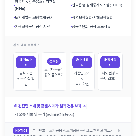
금융감독원 금융소비자포털
▪
▪
한국은행 경제통계시스템(ECOS)
(FINE)
▪
보험개발원 보험통계·공시
▪
생명보험협회·손해보험협회
▪
예금보험공사 공식 자료
▪
금융위원회 공식 보도자료
편집·검수 프로세스
① 자료 수
③ 수치 검
④ 정기 갱
② 작성
집
토
신
소비자 눈높이
공식 기관
기준일 표기
제도 변경 시
용어 풀어쓰기
원문 직접 확
및
즉시 업데이트
인
교차 확인
|
📄 편집팀 소개 및 콘텐츠 제작 원칙 전문 보기 →
✉️ 오류 제보 및 문의 (admin@late.kr)
본 콘텐츠는 보험·금융 정보 제공을 목적으로 한 참고 자료입니다.
NOTICE