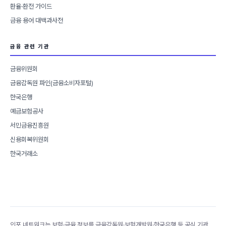
환율·환전 가이드
금융 용어 대백과사전
금융 관련 기관
금융위원회
금융감독원 파인(금융소비자포털)
한국은행
예금보험공사
서민금융진흥원
신용회복위원회
한국거래소
인포 네트워크는 보험·금융 정보를 금융감독원·보험개발원·한국은행 등 공식 기관