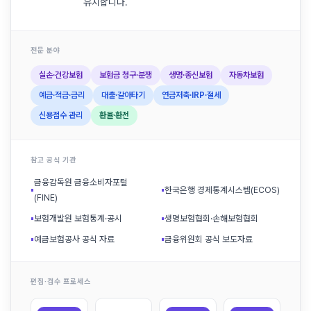
유지합니다.
전문 분야
실손·건강보험
보험금 청구·분쟁
생명·종신보험
자동차보험
예금·적금·금리
대출·갈아타기
연금저축·IRP·절세
신용점수 관리
환율·환전
참고 공식 기관
금융감독원 금융소비자포털
▪
▪
한국은행 경제통계시스템(ECOS)
(FINE)
▪
보험개발원 보험통계·공시
▪
생명보험협회·손해보험협회
▪
예금보험공사 공식 자료
▪
금융위원회 공식 보도자료
편집·검수 프로세스