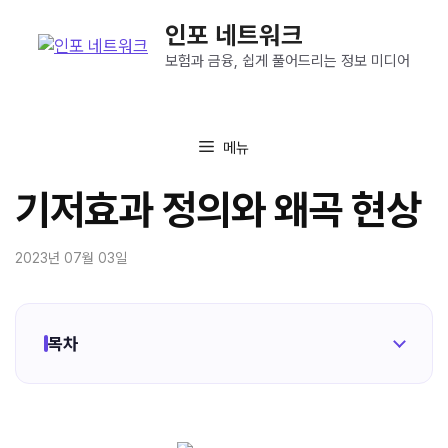
컨
인포 네트워크
텐
츠
보험과 금융, 쉽게 풀어드리는 정보 미디어
로
건
너
메뉴
뛰
기
기저효과 정의와 왜곡 현상
2023년 07월 03일
목차