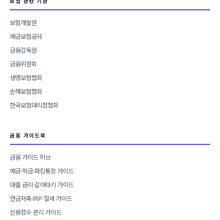
보험 관련 기관
보험개발원
예금보험공사
금융감독원
금융위원회
생명보험협회
손해보험협회
한국보험대리점협회
금융 가이드북
금융 가이드 허브
예금·적금·파킹통장 가이드
대출 금리·갈아타기 가이드
연금저축·IRP 절세 가이드
신용점수 관리 가이드