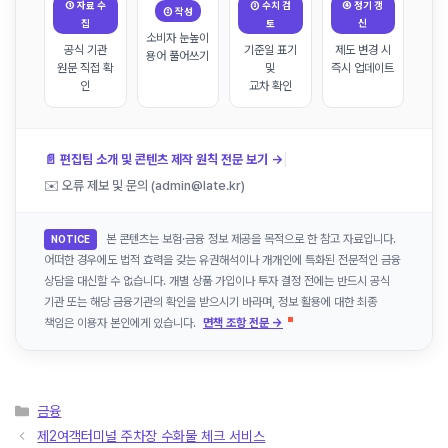
① 자료 수
③ 수치 검
④ 정기 갱
② 작성
집
토
신
소비자 눈높이
공식 기관
기준일 표기
제도 변경 시
용어 풀어쓰기
원문 직접 확
및
즉시 업데이트
인
교차 확인
|
📄 편집팀 소개 및 콘텐츠 제작 원칙 전문 보기 →
✉️ 오류 제보 및 문의 (admin@late.kr)
본 콘텐츠는 보험·금융 정보 제공을 목적으로 한 참고 자료입니다.
NOTICE
어떠한 경우에도 법적 효력을 갖는 유권해석이나 개개인에 특화된 전문적인 금융
상담을 대신할 수 없습니다. 개별 상품 가입이나 투자 결정 전에는 반드시 공식
기관 또는 해당 금융기관의 확인을 받으시기 바라며, 정보 활용에 대한 최종
책임은 이용자 본인에게 있습니다.
면책 조항 전문 →
카
금융
테
제2여객터미널 주차장 수화물 체크 서비스