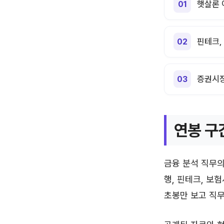
햇살론 
핀테크,
증권시
연봉 구
금융 분석 직무의
행, 핀테크, 보
초봉만 보고 직무