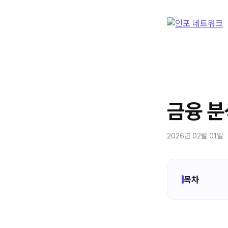
컨
텐
츠
로
건
너
뛰
기
금융 분
2026년 02월 01일
목차