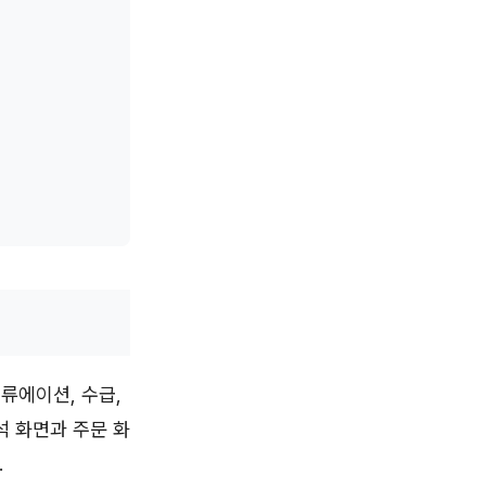
밸류에이션, 수급,
석 화면과 주문 화
.