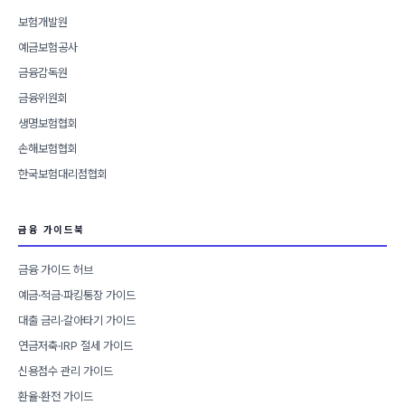
보험개발원
예금보험공사
금융감독원
금융위원회
생명보험협회
손해보험협회
한국보험대리점협회
금융 가이드북
금융 가이드 허브
예금·적금·파킹통장 가이드
대출 금리·갈아타기 가이드
연금저축·IRP 절세 가이드
신용점수 관리 가이드
환율·환전 가이드