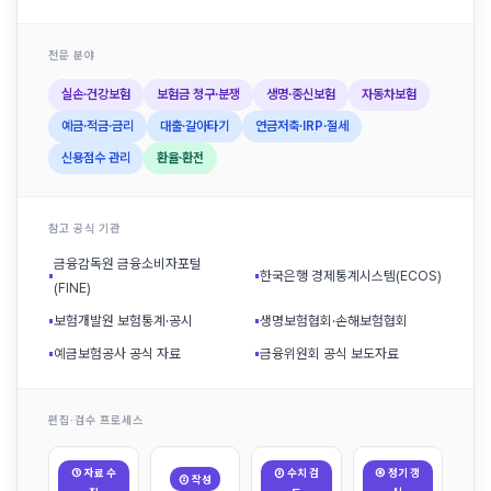
전문 분야
실손·건강보험
보험금 청구·분쟁
생명·종신보험
자동차보험
예금·적금·금리
대출·갈아타기
연금저축·IRP·절세
신용점수 관리
환율·환전
참고 공식 기관
금융감독원 금융소비자포털
▪
▪
한국은행 경제통계시스템(ECOS)
(FINE)
▪
보험개발원 보험통계·공시
▪
생명보험협회·손해보험협회
▪
예금보험공사 공식 자료
▪
금융위원회 공식 보도자료
편집·검수 프로세스
① 자료 수
③ 수치 검
④ 정기 갱
② 작성