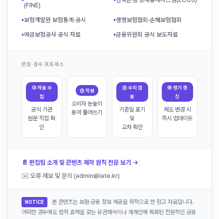
(FINE)
▪
보험개발원 보험통계·공시
▪
생명보험협회·손해보험협회
▪
예금보험공사 공식 자료
▪
금융위원회 공식 보도자료
편집·검수 프로세스
① 자료 수
③ 수치 검
④ 정기 갱
② 작성
집
토
신
소비자 눈높이
공식 기관
기준일 표기
제도 변경 시
용어 풀어쓰기
원문 직접 확
및
즉시 업데이트
인
교차 확인
|
📄 편집팀 소개 및 콘텐츠 제작 원칙 전문 보기 →
✉️ 오류 제보 및 문의 (admin@late.kr)
본 콘텐츠는 보험·금융 정보 제공을 목적으로 한 참고 자료입니다.
NOTICE
어떠한 경우에도 법적 효력을 갖는 유권해석이나 개개인에 특화된 전문적인 금융