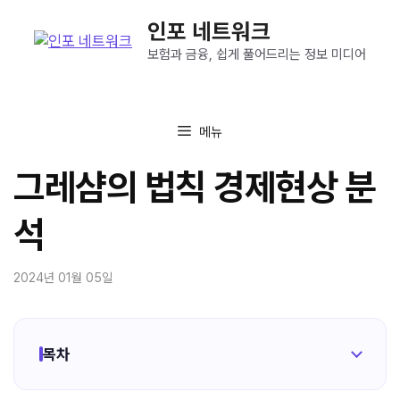
컨
인포 네트워크
텐
츠
보험과 금융, 쉽게 풀어드리는 정보 미디어
로
건
너
메뉴
뛰
기
그레샴의 법칙 경제현상 분
석
2024년 01월 05일
목차