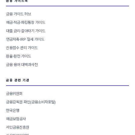
금융 가이드북
금융 가이드 허브
예금·적금·파킹통장 가이드
대출 금리·갈아타기 가이드
연금저축·IRP 절세 가이드
신용점수 관리 가이드
환율·환전 가이드
금융 용어 대백과사전
금융 관련 기관
금융위원회
금융감독원 파인(금융소비자포털)
한국은행
예금보험공사
서민금융진흥원