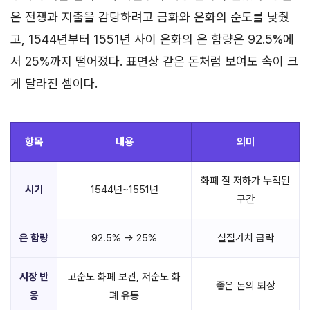
은 전쟁과 지출을 감당하려고 금화와 은화의 순도를 낮췄
고, 1544년부터 1551년 사이 은화의 은 함량은 92.5%에
서 25%까지 떨어졌다. 표면상 같은 돈처럼 보여도 속이 크
게 달라진 셈이다.
항목
내용
의미
화폐 질 저하가 누적된
시기
1544년~1551년
구간
은 함량
92.5% → 25%
실질가치 급락
시장 반
고순도 화폐 보관, 저순도 화
좋은 돈의 퇴장
응
폐 유통