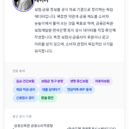
보험·금융 정보를 공식 자료 기준으로 정리하는 독립
에디터입니다. 복잡한 약관과 금융 제도를 소비자
눈높이에서 풀어 쓰는 것을 목표로 하며, 금융감독원·
보험개발원·한국은행 등의 공시 데이터를 직접 확인해
작성합니다. 특정 보험사·금융사의 후원이나 광고
의뢰를 받지 않으며, 소비자 관점의 독립적인 시각을
유지합니다.
전문 분야
실손·건강보험
보험금 청구·분쟁
생명·종신보험
자동차보험
예금·적금·금리
대출·갈아타기
연금저축·IRP·절세
신용점수 관리
환율·환전
참고 공식 기관
금융감독원 금융소비자포털
▪
▪
한국은행 경제통계시스템(ECOS)