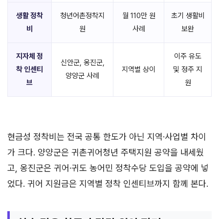
생활 정착
청년어촌정착지
월 110만 원
초기 생활비
비
원
사례
보완
지자체 정
이주 유도
신안군, 옹진군,
착 인센티
지역별 상이
및 정주 지
양양군 사례
브
원
현금성 정착비는 전국 공통 한도가 아닌 지역·사업별 차이
가 크다. 양양군은 귀촌귀어청년 주택지원 공약을 내세웠
고, 옹진군은 귀어·귀도 농어민 정착수당 도입을 공약에 넣
었다. 귀어 지원금은 지역별 정착 인센티브까지 함께 본다.