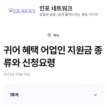
컨
인포 네트워크
텐
츠
보험과 금융, 쉽게 풀어드리는 정보 미디어
로
건
너
메뉴
뛰
기
귀어 혜택 어업인 지원금 종
류와 신청요령
2023년 06월 19일
목차