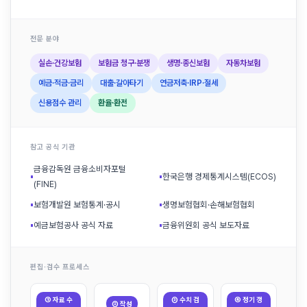
전문 분야
실손·건강보험
보험금 청구·분쟁
생명·종신보험
자동차보험
예금·적금·금리
대출·갈아타기
연금저축·IRP·절세
신용점수 관리
환율·환전
참고 공식 기관
금융감독원 금융소비자포털
▪
▪
한국은행 경제통계시스템(ECOS)
(FINE)
▪
보험개발원 보험통계·공시
▪
생명보험협회·손해보험협회
▪
예금보험공사 공식 자료
▪
금융위원회 공식 보도자료
편집·검수 프로세스
① 자료 수
③ 수치 검
④ 정기 갱
② 작성