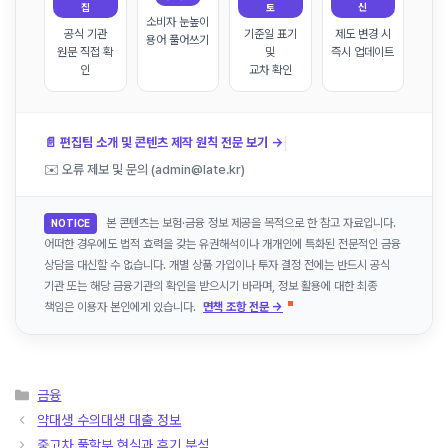
집
토
신
소비자 눈높이
공식 기관
기준일 표기
제도 변경 시
용어 풀어쓰기
원문 직접 확
및
즉시 업데이트
인
교차 확인
|
📄 편집팀 소개 및 콘텐츠 제작 원칙 전문 보기 →
✉️ 오류 제보 및 문의 (admin@late.kr)
본 콘텐츠는 보험·금융 정보 제공을 목적으로 한 참고 자료입니다.
NOTICE
어떠한 경우에도 법적 효력을 갖는 유권해석이나 개개인에 특화된 전문적인 금융
상담을 대신할 수 없습니다. 개별 상품 가입이나 투자 결정 전에는 반드시 공식
기관 또는 해당 금융기관의 확인을 받으시기 바라며, 정보 활용에 대한 최종
책임은 이용자 본인에게 있습니다.
면책 조항 전문 →
카
금융
테
약대생 수의대생 대출 정보
고
중고차 풀할부 현실과 후기 분석