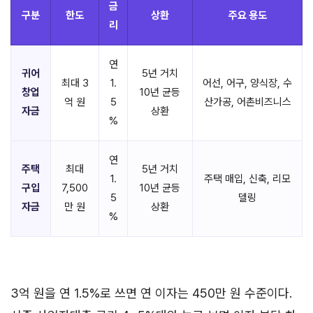
금
구분
한도
상환
주요 용도
리
연
귀어
5년 거치
최대 3
1.
어선, 어구, 양식장, 수
창업
10년 균등
억 원
5
산가공, 어촌비즈니스
자금
상환
%
연
주택
최대
5년 거치
1.
주택 매입, 신축, 리모
구입
7,500
10년 균등
5
델링
자금
만 원
상환
%
3억 원을 연 1.5%로 쓰면 연 이자는 450만 원 수준이다.