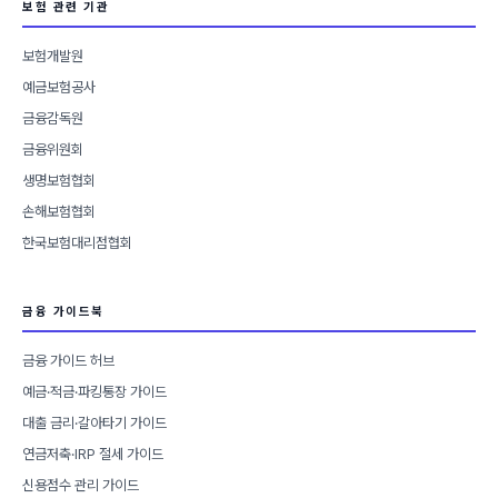
보험 관련 기관
보험개발원
예금보험공사
금융감독원
금융위원회
생명보험협회
손해보험협회
한국보험대리점협회
금융 가이드북
금융 가이드 허브
예금·적금·파킹통장 가이드
대출 금리·갈아타기 가이드
연금저축·IRP 절세 가이드
신용점수 관리 가이드