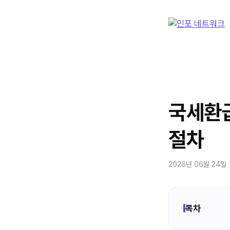
컨
텐
츠
로
건
너
뛰
기
국세환급
절차
2026년 06월 24일
목차