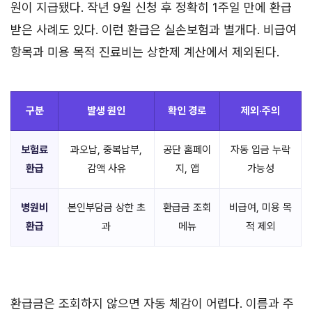
원이 지급됐다. 작년 9월 신청 후 정확히 1주일 만에 환급
받은 사례도 있다. 이런 환급은 실손보험과 별개다. 비급여
항목과 미용 목적 진료비는 상한제 계산에서 제외된다.
구분
발생 원인
확인 경로
제외·주의
보험료
과오납, 중복납부,
공단 홈페이
자동 입금 누락
환급
감액 사유
지, 앱
가능성
병원비
본인부담금 상한 초
환급금 조회
비급여, 미용 목
환급
과
메뉴
적 제외
환급금은 조회하지 않으면 자동 체감이 어렵다. 이름과 주