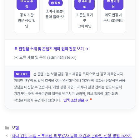
① 자료 수
③ 수치 검
④ 정기 갱
② 작성
집
토
신
소비자 눈높이
공식 기관
기준일 표기
제도 변경 시
용어 풀어쓰기
원문 직접 확
및
즉시 업데이트
인
교차 확인
|
📄 편집팀 소개 및 콘텐츠 제작 원칙 전문 보기 →
✉️ 오류 제보 및 문의 (admin@late.kr)
본 콘텐츠는 보험·금융 정보 제공을 목적으로 한 참고 자료입니다.
NOTICE
어떠한 경우에도 법적 효력을 갖는 유권해석이나 개개인에 특화된 전문적인 금융
상담을 대신할 수 없습니다. 개별 상품 가입이나 투자 결정 전에는 반드시 공식
기관 또는 해당 금융기관의 확인을 받으시기 바라며, 정보 활용에 대한 최종
책임은 이용자 본인에게 있습니다.
면책 조항 전문 →
카
보험
테
자녀 건강 보험 – 부모님 피부양자 등록 조건과 온라인 신청 방법 5가지
고