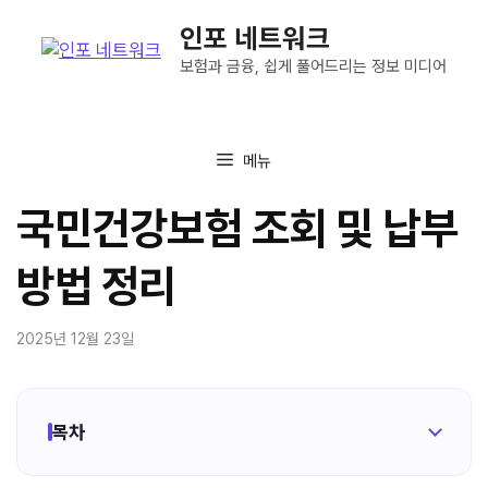
컨
인포 네트워크
텐
츠
보험과 금융, 쉽게 풀어드리는 정보 미디어
로
건
너
메뉴
뛰
기
국민건강보험 조회 및 납부
방법 정리
2025년 12월 23일
목차