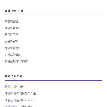
보험 관련 기관
보험개발원
예금보험공사
금융감독원
금융위원회
생명보험협회
손해보험협회
한국보험대리점협회
금융 가이드북
금융 가이드 허브
예금·적금·파킹통장 가이드
대출 금리·갈아타기 가이드
연금저축·IRP 절세 가이드