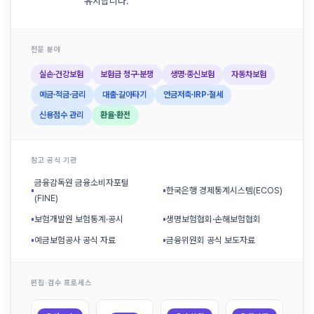
유지합니다.
전문 분야
실손·건강보험
보험금 청구·분쟁
생명·종신보험
자동차보험
예금·적금·금리
대출·갈아타기
연금저축·IRP·절세
신용점수 관리
환율·환전
참고 공식 기관
금융감독원 금융소비자포털
▪
▪
한국은행 경제통계시스템(ECOS)
(FINE)
▪
보험개발원 보험통계·공시
▪
생명보험협회·손해보험협회
▪
예금보험공사 공식 자료
▪
금융위원회 공식 보도자료
편집·검수 프로세스