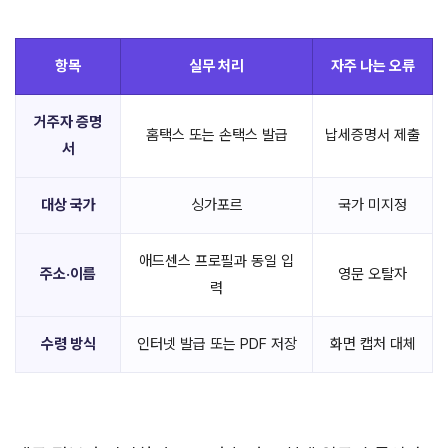
항목
실무 처리
자주 나는 오류
거주자 증명
홈택스 또는 손택스 발급
납세증명서 제출
서
대상 국가
싱가포르
국가 미지정
애드센스 프로필과 동일 입
주소·이름
영문 오탈자
력
수령 방식
인터넷 발급 또는 PDF 저장
화면 캡처 대체