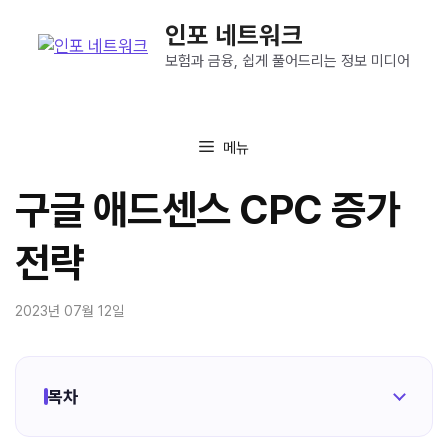
컨
인포 네트워크
텐
츠
보험과 금융, 쉽게 풀어드리는 정보 미디어
로
건
너
메뉴
뛰
기
구글 애드센스 CPC 증가
전략
2023년 07월 12일
목차