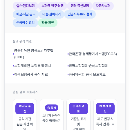
실손·건강보험
보험금 청구·분쟁
생명·종신보험
자동차보험
예금·적금·금리
대출·갈아타기
연금저축·IRP·절세
신용점수 관리
환율·환전
참고 공식 기관
금융감독원 금융소비자포털
▪
▪
한국은행 경제통계시스템(ECOS)
(FINE)
▪
보험개발원 보험통계·공시
▪
생명보험협회·손해보험협회
▪
예금보험공사 공식 자료
▪
금융위원회 공식 보도자료
편집·검수 프로세스
① 자료 수
③ 수치 검
④ 정기 갱
② 작성
집
토
신
소비자 눈높이
공식 기관
기준일 표기
제도 변경 시
용어 풀어쓰기
원문 직접 확
및
즉시 업데이트
인
교차 확인