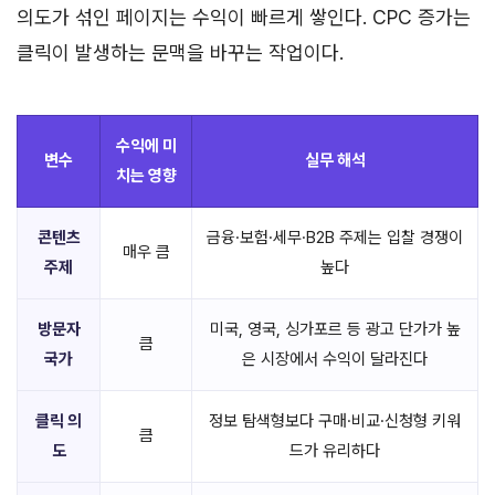
의도가 섞인 페이지는 수익이 빠르게 쌓인다. CPC 증가는
클릭이 발생하는 문맥을 바꾸는 작업이다.
수익에 미
변수
실무 해석
치는 영향
콘텐츠
금융·보험·세무·B2B 주제는 입찰 경쟁이
매우 큼
주제
높다
방문자
미국, 영국, 싱가포르 등 광고 단가가 높
큼
국가
은 시장에서 수익이 달라진다
클릭 의
정보 탐색형보다 구매·비교·신청형 키워
큼
도
드가 유리하다