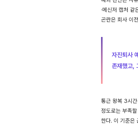
·메신저 캡처 같
곤란은 회사 이전
자진퇴사 예
존재했고, 
통근 왕복 3시간
정도로는 부족할
한다. 이 기준은