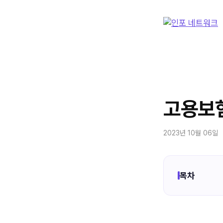
컨
텐
츠
로
건
너
뛰
기
고용보험
2023년 10월 06일
목차