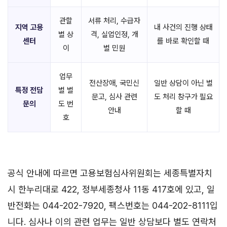
관할
서류 처리, 수급자
지역 고용
내 사건의 진행 상태
별 상
격, 실업인정, 개
센터
를 바로 확인할 때
이
별 민원
업무
전산장애, 국민신
일반 상담이 아닌 별
특정 전담
별 별
문고, 심사 관련
도 처리 창구가 필요
문의
도 번
안내
할 때
호
공식 안내에 따르면 고용보험심사위원회는 세종특별자치
시 한누리대로 422, 정부세종청사 11동 417호에 있고, 일
반전화는 044-202-7920, 팩스번호는 044-202-8111입
니다. 심사나 이의 관련 업무는 일반 상담보다 별도 연락처