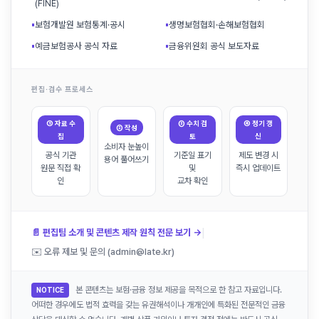
(FINE)
▪
보험개발원 보험통계·공시
▪
생명보험협회·손해보험협회
▪
예금보험공사 공식 자료
▪
금융위원회 공식 보도자료
편집·검수 프로세스
① 자료 수
③ 수치 검
④ 정기 갱
② 작성
집
토
신
소비자 눈높이
공식 기관
기준일 표기
제도 변경 시
용어 풀어쓰기
원문 직접 확
및
즉시 업데이트
인
교차 확인
|
📄 편집팀 소개 및 콘텐츠 제작 원칙 전문 보기 →
✉️ 오류 제보 및 문의 (admin@late.kr)
본 콘텐츠는 보험·금융 정보 제공을 목적으로 한 참고 자료입니다.
NOTICE
어떠한 경우에도 법적 효력을 갖는 유권해석이나 개개인에 특화된 전문적인 금융