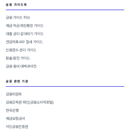
금융 가이드북
금융 가이드 허브
예금·적금·파킹통장 가이드
대출 금리·갈아타기 가이드
연금저축·IRP 절세 가이드
신용점수 관리 가이드
환율·환전 가이드
금융 용어 대백과사전
금융 관련 기관
금융위원회
금융감독원 파인(금융소비자포털)
한국은행
예금보험공사
서민금융진흥원