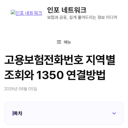
컨
인포 네트워크
텐
츠
보험과 금융, 쉽게 풀어드리는 정보 미디어
로
건
너
메뉴
뛰
기
고용보험전화번호 지역별
조회와 1350 연결방법
2026년 06월 05일
목차