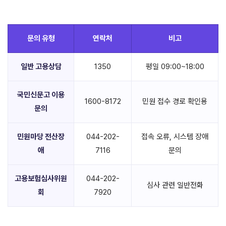
문의 유형
연락처
비고
일반 고용상담
1350
평일 09:00~18:00
국민신문고 이용
1600-8172
민원 접수 경로 확인용
문의
민원마당 전산장
044-202-
접속 오류, 시스템 장애
애
7116
문의
고용보험심사위원
044-202-
심사 관련 일반전화
회
7920