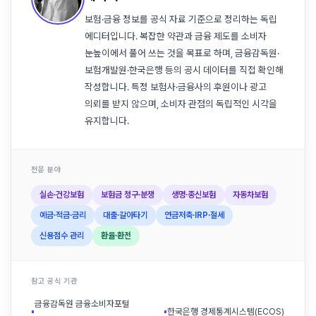
보험·금융 정보를 공식 자료 기준으로 정리하는 독립
에디터입니다. 복잡한 약관과 금융 제도를 소비자
눈높이에서 풀어 쓰는 것을 목표로 하며, 금융감독원·
보험개발원·한국은행 등의 공시 데이터를 직접 확인해
작성합니다. 특정 보험사·금융사의 후원이나 광고
의뢰를 받지 않으며, 소비자 관점의 독립적인 시각을
유지합니다.
전문 분야
실손·건강보험
보험금 청구·분쟁
생명·종신보험
자동차보험
예금·적금·금리
대출·갈아타기
연금저축·IRP·절세
신용점수 관리
환율·환전
참고 공식 기관
금융감독원 금융소비자포털
▪
▪
한국은행 경제통계시스템(ECOS)