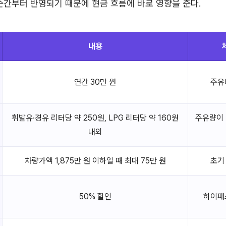
순간부터 반영되기 때문에 현금 흐름에 바로 영향을 준다.
내용
연간 30만 원
주유
휘발유·경유 리터당 약 250원, LPG 리터당 약 160원
주유량이 
내외
차량가액 1,875만 원 이하일 때 최대 75만 원
초기
50% 할인
하이패