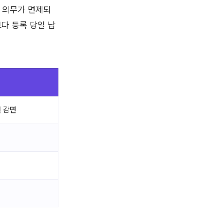
 의무가 면제되
다 등록 당일 납
원 감면