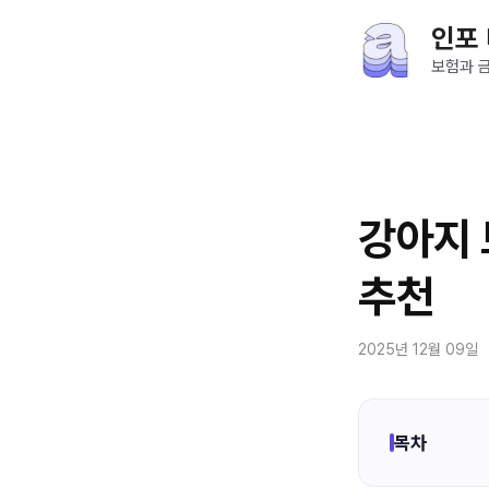
컨
인포
텐
츠
보험과 
로
건
너
뛰
기
강아지 
추천
2025년 12월 09일
목차