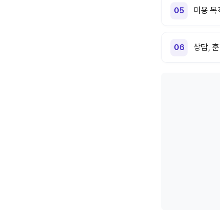
미용 목
상담, 