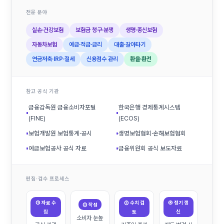
전문 분야
실손·건강보험
보험금 청구·분쟁
생명·종신보험
자동차보험
예금·적금·금리
대출·갈아타기
연금저축·IRP·절세
신용점수 관리
환율·환전
참고 공식 기관
금융감독원 금융소비자포털
한국은행 경제통계시스템
▪
▪
(FINE)
(ECOS)
▪
보험개발원 보험통계·공시
▪
생명보험협회·손해보험협회
▪
예금보험공사 공식 자료
▪
금융위원회 공식 보도자료
편집·검수 프로세스
① 자료 수
③ 수치 검
④ 정기 갱
② 작성
집
토
신
소비자 눈높