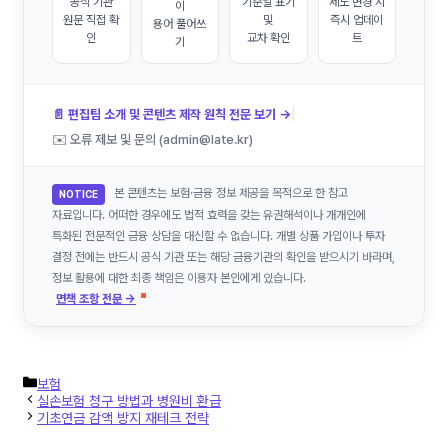
공식 기관
기준일 표기
제도 변경 시
이
원문 직접 확
및
즉시 업데이
용어 풀어쓰
인
교차 확인
트
기
|
📄 편집팀 소개 및 콘텐츠 제작 원칙 전문 보기 →
✉️ 오류 제보 및 문의 (admin@late.kr)
본 콘텐츠는 보험·금융 정보 제공을 목적으로 한 참고
NOTICE
자료입니다. 어떠한 경우에도 법적 효력을 갖는 유권해석이나 개개인에
특화된 전문적인 금융 상담을 대신할 수 없습니다. 개별 상품 가입이나 투자
결정 전에는 반드시 공식 기관 또는 해당 금융기관의 확인을 받으시기 바라며,
정보 활용에 대한 최종 책임은 이용자 본인에게 있습니다.
면책 조항 전문 →
카
보험
테
실손보험 청구 방법과 병원비 환급
고
기초연금 감액 방지 재테크 전략
리