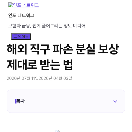
컨
텐
인포 네트워크
츠
로
보험과 금융, 쉽게 풀어드리는 정보 미디어
건
너
메뉴
뛰
기
해외 직구 파손 분실 보상
제대로 받는 법
2026년 07월 11일
2026년 04월 03일
목차