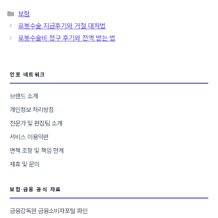
카
보험
테
로봇수술 지급후기와 거절 대처법
고
로봇수술비 청구 후기와 전액 받는 법
리
인포 네트워크
브랜드 소개
개인정보 처리방침
전문가 및 편집팀 소개
서비스 이용약관
면책 조항 및 책임 한계
제휴 및 문의
보험·금융 공식 자료
금융감독원 금융소비자포털 파인