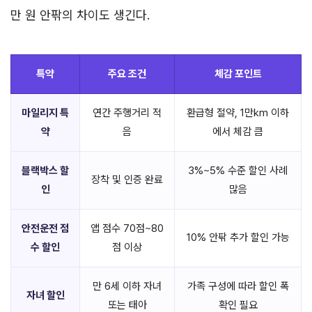
만 원 안팎의 차이도 생긴다.
특약
주요 조건
체감 포인트
마일리지 특
연간 주행거리 적
환급형 절약, 1만km 이하
약
음
에서 체감 큼
블랙박스 할
3%~5% 수준 할인 사례
장착 및 인증 완료
인
많음
안전운전 점
앱 점수 70점~80
10% 안팎 추가 할인 가능
수 할인
점 이상
만 6세 이하 자녀
가족 구성에 따라 할인 폭
자녀 할인
또는 태아
확인 필요