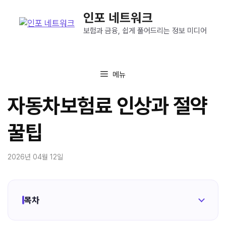
컨
인포 네트워크
텐
츠
보험과 금융, 쉽게 풀어드리는 정보 미디어
로
건
너
메뉴
뛰
기
자동차보험료 인상과 절약
꿀팁
2026년 04월 12일
목차