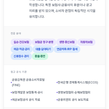
작성합니다. 특정 보험사·금융사의 후원이나 광고
의뢰를 받지 않으며, 소비자 관점의 독립적인 시각을
유지합니다.
전문 분야
실손·건강보험
보험금 청구·분쟁
생명·종신보험
자동차보험
예금·적금·금리
대출·갈아타기
연금저축·IRP·절세
신용점수 관리
환율·환전
참고 공식 기관
금융감독원 금융소비자포털
▪
▪
한국은행 경제통계시스템(ECOS)
(FINE)
▪
보험개발원 보험통계·공시
▪
생명보험협회·손해보험협회
▪
예금보험공사 공식 자료
▪
금융위원회 공식 보도자료