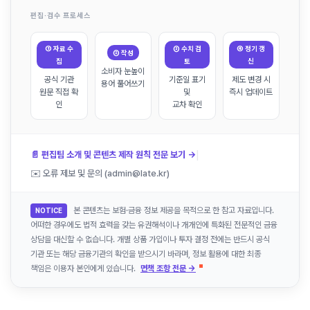
편집·검수 프로세스
① 자료 수
③ 수치 검
④ 정기 갱
② 작성
집
토
신
소비자 눈높이
공식 기관
기준일 표기
제도 변경 시
용어 풀어쓰기
원문 직접 확
및
즉시 업데이트
인
교차 확인
|
📄 편집팀 소개 및 콘텐츠 제작 원칙 전문 보기 →
✉️ 오류 제보 및 문의 (admin@late.kr)
본 콘텐츠는 보험·금융 정보 제공을 목적으로 한 참고 자료입니다.
NOTICE
어떠한 경우에도 법적 효력을 갖는 유권해석이나 개개인에 특화된 전문적인 금융
상담을 대신할 수 없습니다. 개별 상품 가입이나 투자 결정 전에는 반드시 공식
기관 또는 해당 금융기관의 확인을 받으시기 바라며, 정보 활용에 대한 최종
책임은 이용자 본인에게 있습니다.
면책 조항 전문 →