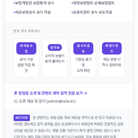
▪
보험개발원 보험통계·공시
▪
생명보험협회·손해보험협회
▪
예금보험공사 공식 자료
▪
금융위원회 공식 보도자료
편집·검수 프로세스
① 자료 수
③ 수치 검
④ 정기 갱
② 작성
집
토
신
소비자 눈높이
공식 기관
기준일 표기
제도 변경 시
용어 풀어쓰기
원문 직접 확
및
즉시 업데이트
인
교차 확인
|
📄 편집팀 소개 및 콘텐츠 제작 원칙 전문 보기 →
✉️ 오류 제보 및 문의 (admin@late.kr)
본 콘텐츠는 보험·금융 정보 제공을 목적으로 한 참고 자료입니다.
NOTICE
어떠한 경우에도 법적 효력을 갖는 유권해석이나 개개인에 특화된 전문적인 금융
상담을 대신할 수 없습니다. 개별 상품 가입이나 투자 결정 전에는 반드시 공식
기관 또는 해당 금융기관의 확인을 받으시기 바라며, 정보 활용에 대한 최종