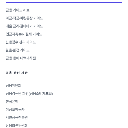
금융 가이드 허브
예금·적금·파킹통장 가이드
대출 금리·갈아타기 가이드
연금저축·IRP 절세 가이드
신용점수 관리 가이드
환율·환전 가이드
금융 용어 대백과사전
금융 관련 기관
금융위원회
금융감독원 파인(금융소비자포털)
한국은행
예금보험공사
서민금융진흥원
신용회복위원회