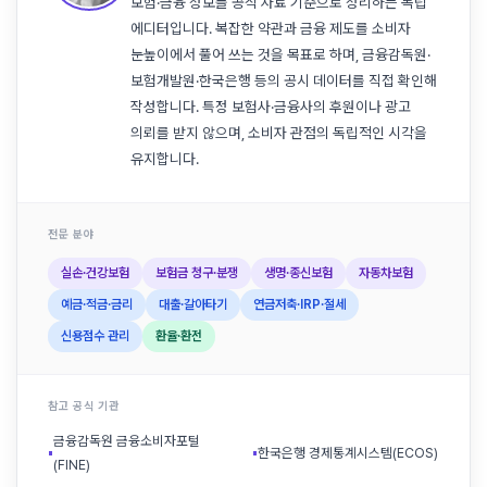
보험·금융 정보를 공식 자료 기준으로 정리하는 독립
에디터입니다. 복잡한 약관과 금융 제도를 소비자
눈높이에서 풀어 쓰는 것을 목표로 하며, 금융감독원·
보험개발원·한국은행 등의 공시 데이터를 직접 확인해
작성합니다. 특정 보험사·금융사의 후원이나 광고
의뢰를 받지 않으며, 소비자 관점의 독립적인 시각을
유지합니다.
전문 분야
실손·건강보험
보험금 청구·분쟁
생명·종신보험
자동차보험
예금·적금·금리
대출·갈아타기
연금저축·IRP·절세
신용점수 관리
환율·환전
참고 공식 기관
금융감독원 금융소비자포털
▪
▪
한국은행 경제통계시스템(ECOS)
(FINE)