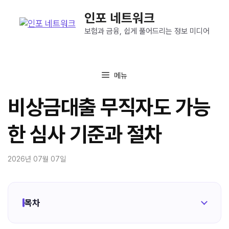
컨
인포 네트워크
텐
츠
보험과 금융, 쉽게 풀어드리는 정보 미디어
로
건
너
메뉴
뛰
기
비상금대출 무직자도 가능
한 심사 기준과 절차
2026년 07월 07일
목차