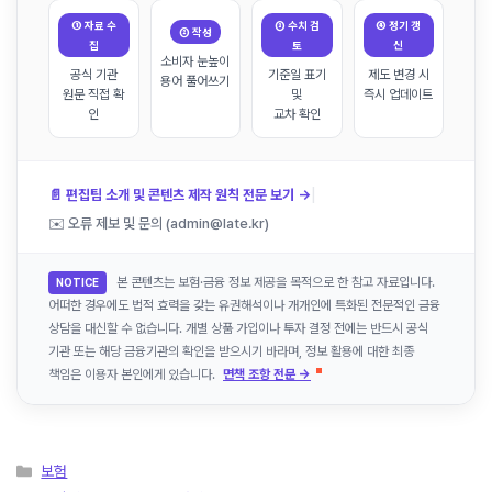
① 자료 수
③ 수치 검
④ 정기 갱
② 작성
집
토
신
소비자 눈높이
공식 기관
기준일 표기
제도 변경 시
용어 풀어쓰기
원문 직접 확
및
즉시 업데이트
인
교차 확인
|
📄 편집팀 소개 및 콘텐츠 제작 원칙 전문 보기 →
✉️ 오류 제보 및 문의 (admin@late.kr)
본 콘텐츠는 보험·금융 정보 제공을 목적으로 한 참고 자료입니다.
NOTICE
어떠한 경우에도 법적 효력을 갖는 유권해석이나 개개인에 특화된 전문적인 금융
상담을 대신할 수 없습니다. 개별 상품 가입이나 투자 결정 전에는 반드시 공식
기관 또는 해당 금융기관의 확인을 받으시기 바라며, 정보 활용에 대한 최종
책임은 이용자 본인에게 있습니다.
면책 조항 전문 →
카
보험
테