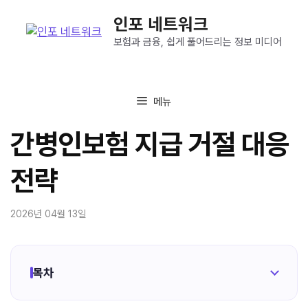
컨
인포 네트워크
텐
츠
보험과 금융, 쉽게 풀어드리는 정보 미디어
로
건
너
메뉴
뛰
기
간병인보험 지급 거절 대응
전략
2026년 04월 13일
목차