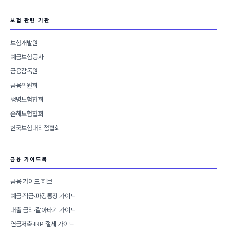
보험 관련 기관
보험개발원
예금보험공사
금융감독원
금융위원회
생명보험협회
손해보험협회
한국보험대리점협회
금융 가이드북
금융 가이드 허브
예금·적금·파킹통장 가이드
대출 금리·갈아타기 가이드
연금저축·IRP 절세 가이드