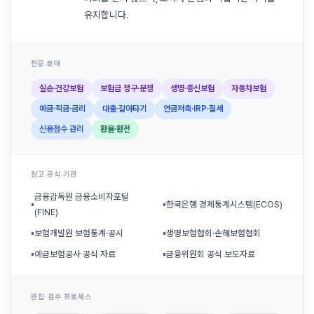
유지합니다.
전문 분야
실손·건강보험
보험금 청구·분쟁
생명·종신보험
자동차보험
예금·적금·금리
대출·갈아타기
연금저축·IRP·절세
신용점수 관리
환율·환전
참고 공식 기관
금융감독원 금융소비자포털
▪
▪
한국은행 경제통계시스템(ECOS)
(FINE)
▪
보험개발원 보험통계·공시
▪
생명보험협회·손해보험협회
▪
예금보험공사 공식 자료
▪
금융위원회 공식 보도자료
편집·검수 프로세스