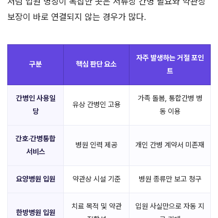
처럼 입원 명칭이 복잡한 곳은 서류상 간병 필요와 약관상
보장이 바로 연결되지 않는 경우가 많다.
자주 발생하는 거절 포인
구분
핵심 판단 요소
트
간병인 사용일
가족 돌봄, 통합간병 병
유상 간병인 고용
당
동 이용
간호·간병통합
병원 인력 제공
개인 간병 계약서 미존재
서비스
요양병원 입원
약관상 시설 기준
병원 종류만 보고 청구
치료 목적 및 약관
입원 사실만으로 자동 지
한방병원 입원