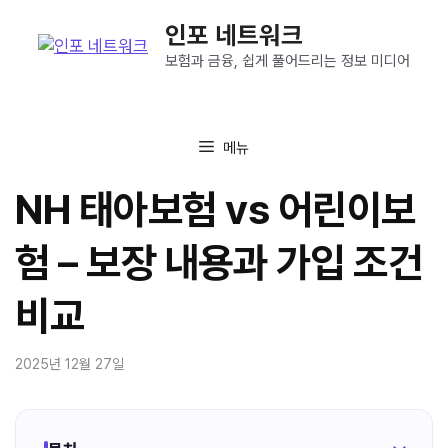
컨
인포 네트워크
텐
츠
보험과 금융, 쉽게 풀어드리는 정보 미디어
로
건
너
메뉴
뛰
기
NH 태아보험 vs 어린이보
험 – 보장 내용과 가입 조건
비교
2025년 12월 27일