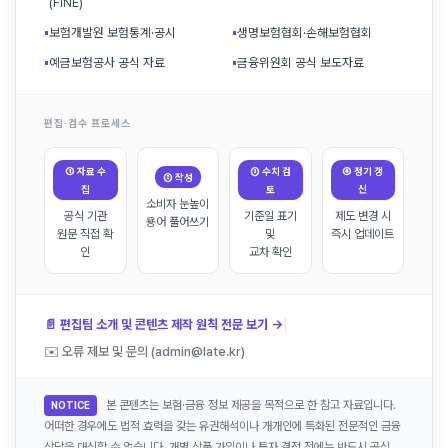
(FINE)
▪
보험개발원 보험통계·공시
▪
생명보험협회·손해보험협회
▪
예금보험공사 공식 자료
▪
금융위원회 공식 보도자료
편집·검수 프로세스
① 자료 수
③ 수치 검
④ 정기 갱
② 작성
집
토
신
소비자 눈높이
공식 기관
기준일 표기
제도 변경 시
용어 풀어쓰기
원문 직접 확
및
즉시 업데이트
인
교차 확인
|
📄 편집팀 소개 및 콘텐츠 제작 원칙 전문 보기 →
✉️ 오류 제보 및 문의 (admin@late.kr)
본 콘텐츠는 보험·금융 정보 제공을 목적으로 한 참고 자료입니다.
NOTICE
어떠한 경우에도 법적 효력을 갖는 유권해석이나 개개인에 특화된 전문적인 금융
상담을 대신할 수 없습니다. 개별 상품 가입이나 투자 결정 전에는 반드시 공식