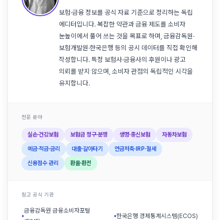
보험·금융 정보를 공식 자료 기준으로 정리하는 독립
에디터입니다. 복잡한 약관과 금융 제도를 소비자
눈높이에서 풀어 쓰는 것을 목표로 하며, 금융감독원·
보험개발원·한국은행 등의 공시 데이터를 직접 확인해
작성합니다. 특정 보험사·금융사의 후원이나 광고
의뢰를 받지 않으며, 소비자 관점의 독립적인 시각을
유지합니다.
전문 분야
실손·건강보험
보험금 청구·분쟁
생명·종신보험
자동차보험
예금·적금·금리
대출·갈아타기
연금저축·IRP·절세
신용점수 관리
환율·환전
참고 공식 기관
금융감독원 금융소비자포털
▪
▪
한국은행 경제통계시스템(ECOS)