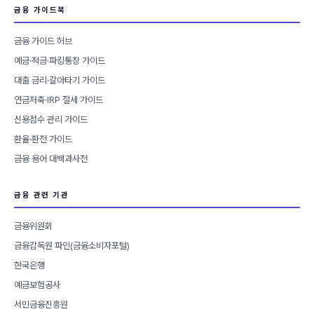
금융 가이드북
금융 가이드 허브
예금·적금·파킹통장 가이드
대출 금리·갈아타기 가이드
연금저축·IRP 절세 가이드
신용점수 관리 가이드
환율·환전 가이드
금융 용어 대백과사전
금융 관련 기관
금융위원회
금융감독원 파인(금융소비자포털)
한국은행
예금보험공사
서민금융진흥원